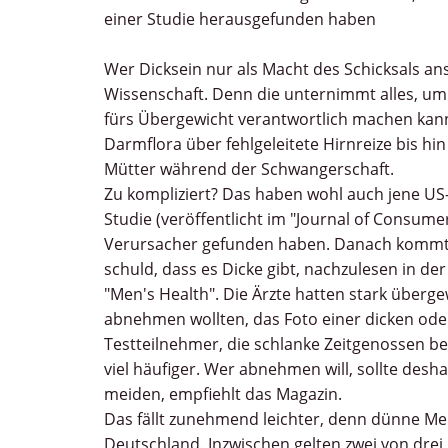
einer Studie herausgefunden haben
Wer Dicksein nur als Macht des Schicksals ans
Wissenschaft. Denn die unternimmt alles, um j
fürs Übergewicht verantwortlich machen kann
Darmflora über fehlgeleitete Hirnreize bis h
Mütter während der Schwangerschaft.
Zu kompliziert? Das haben wohl auch jene US-
Studie (veröffentlicht im "Journal of Consume
Verursacher gefunden haben. Danach kommt'
schuld, dass es Dicke gibt, nachzulesen in d
"Men's Health". Die Ärzte hatten stark überg
abnehmen wollten, das Foto einer dicken ode
Testteilnehmer, die schlanke Zeitgenossen be
viel häufiger. Wer abnehmen will, sollte des
meiden, empfiehlt das Magazin.
Das fällt zunehmend leichter, denn dünne Me
Deutschland. Inzwischen gelten zwei von drei