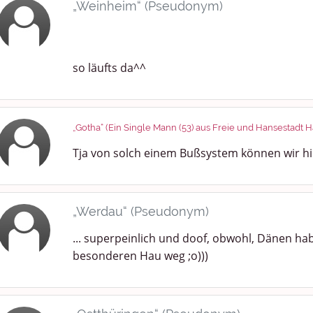
„Weinheim“ (Pseudonym)
so läufts da^^
„Gotha“ (Ein Single Mann (53) aus Freie und Hansestadt
Tja von solch einem Bußsystem können wir hi
„Werdau“ (Pseudonym)
... superpeinlich und doof, obwohl, Dänen h
besonderen Hau weg ;o)))