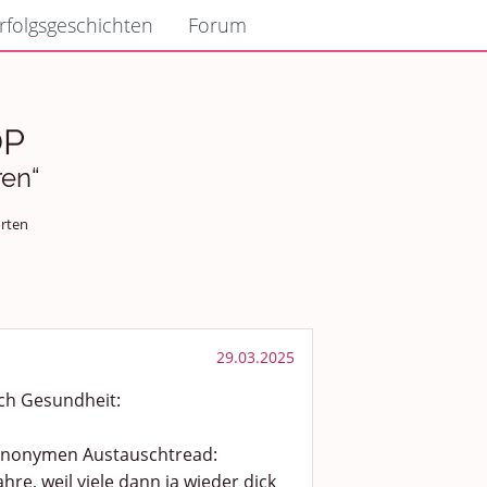
rfolgsgeschichten
Forum
OP
ren“
rten
29.03.2025
ch Gesundheit:
n anonymen Austauschtread:
hre, weil viele dann ja wieder dick