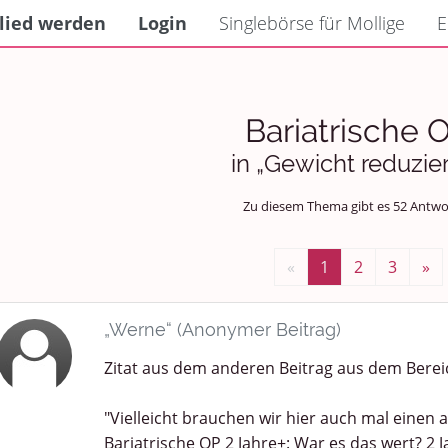
lied werden
Login
Singlebörse für Mollige
E
Bariatrische 
in „Gewicht reduzie
Zu diesem Thema gibt es 52 Antwo
«
1
2
3
»
„Werne“ (Anonymer Beitrag)
Zitat aus dem anderen Beitrag aus dem Berei
"Vielleicht brauchen wir hier auch mal eine
Bariatrische OP 2 Jahre+: War es das wert? 2 Ja