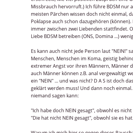
Missbrauch hervorruft.) Ich führe BDSM nur a
meisten Pärchen wissen doch nicht einmal, da
Poklapse auch schon dazugehören (können). 
immer zwischen zwei Liebenden stattfindet.
Liebe BDSM betreiben (ONS, Domina ...) weni
Es kann auch nicht jede Person laut "NEIN!" s
Menschen, Menschen im Koma, geistig behin
extremer Angst vor ihren Männern, Männer die
auch Männer können z.B. anal vergewaltigt we
ein "NEIN" ... und was nicht? D A S ist doch da
geklärt werden muss! Und dann noch einmal.
niemand sagen kann:
"Ich habe doch NEIN gesagt", obwohl es nicht
"Die hat nicht NEIN gesagt", obwohl sie es hat
Warum ich mich hier so gegen dieses Pauschali