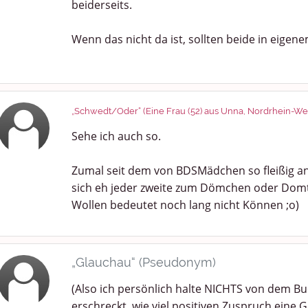
beiderseits.
Wenn das nicht da ist, sollten beide in eigene
„Schwedt/Oder“ (Eine Frau (52) aus Unna, Nordrhein-Wes
Sehe ich auch so.
Zumal seit dem von BDSMädchen so fleißig a
sich eh jeder zweite zum Dömchen oder Domt
Wollen bedeutet noch lang nicht Können ;o)
„Glauchau“ (Pseudonym)
(Also ich persönlich halte NICHTS von dem Bu
erschreckt, wie viel positiven Zuspruch eine