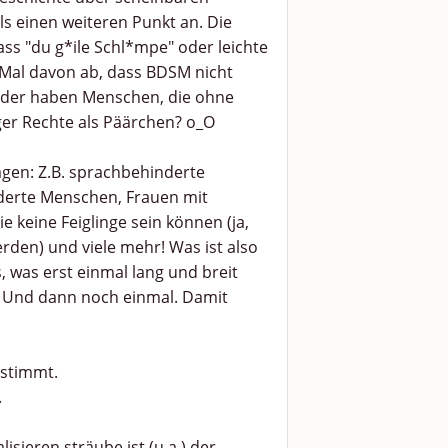
ls einen weiteren Punkt an. Die
ss "du g*ile Schl*mpe" oder leichte
Mal davon ab, dass BDSM nicht
 Oder haben Menschen, die ohne
ger Rechte als Päärchen? o_O
agen: Z.B. sprachbehinderte
derte Menschen, Frauen mit
 keine Feiglinge sein können (ja,
rden) und viele mehr! Was ist also
s, was erst einmal lang und breit
 Und dann noch einmal. Damit
 stimmt.
.
sieren sträube ist (u.a.) der