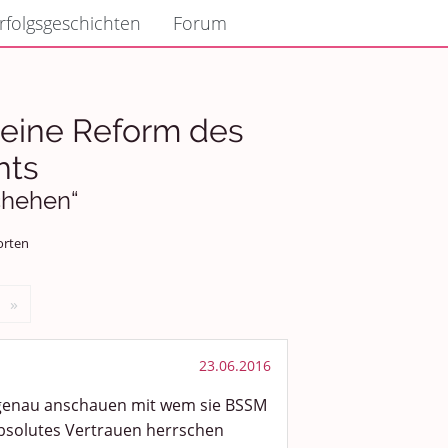
rfolgsgeschichten
Forum
r eine Reform des
hts
schehen“
orten
»
23.06.2016
genau anschauen mit wem sie BSSM
bsolutes Vertrauen herrschen