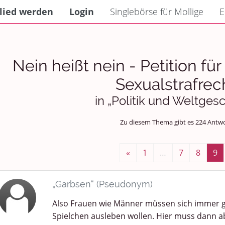
lied werden
Login
Singlebörse für Mollige
E
Nein heißt nein - Petition fü
Sexualstrafrec
in „Politik und Weltge
Zu diesem Thema gibt es 224 Antw
«
1
…
7
8
9
„Garbsen“ (Pseudonym)
Also Frauen wie Männer müssen sich immer 
Spielchen ausleben wollen. Hier muss dann a