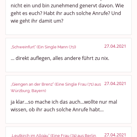
nicht ein und bin zunehmend genervt davon. Wie
geht es euch? Habt ihr auch solche Anrufe? Und
Anregungen und Support
wie geht ihr damit um?
Spiel, Spaß und Sinnlosigkeit
Gewicht reduzieren
27.04.2021
„Schweinfurt“ (Ein Single Mann (71))
Archiv
... direkt auflegen, alles andere führt zu nix.
27.04.2021
„Giengen an der Brenz“ (Eine Single Frau (71) aus
Würzburg, Bayern)
ja klar...so mache ich das auch...wollte nur mal
wissen, ob ihr auch solche Anrufe habt...
27.04.2021
„Leutkirch im Allgäu“ (Eine Frau (74) aus Berlin,