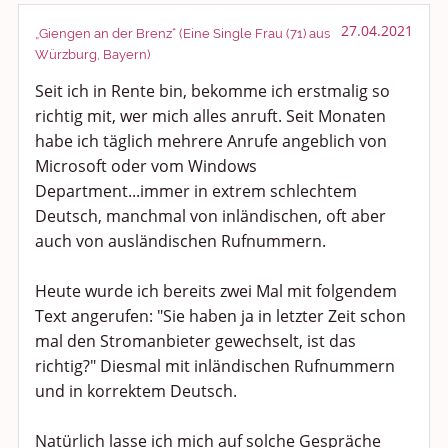
Smalltalk
27.04.2021
„Giengen an der Brenz“ (Eine Single Frau (71) aus
Würzburg, Bayern)
Persönliches
Seit ich in Rente bin, bekomme ich erstmalig so
richtig mit, wer mich alles anruft. Seit Monaten
Treffen und Stammtische
habe ich täglich mehrere Anrufe angeblich von
Ü100 Party - Fanecke
Microsoft oder vom Windows
Department...immer in extrem schlechtem
Gesundheit & Wellness
Deutsch, manchmal von inländischen, oft aber
auch von ausländischen Rufnummern.
Sport & Freizeit
Heute wurde ich bereits zwei Mal mit folgendem
Shopping und Bekleidung
Text angerufen: "Sie haben ja in letzter Zeit schon
mal den Stromanbieter gewechselt, ist das
Urlaub und Reisen
richtig?" Diesmal mit inländischen Rufnummern
und in korrektem Deutsch.
Medien & Showgeschäft
Natürlich lasse ich mich auf solche Gespräche
Kochen, Backen und Genießen