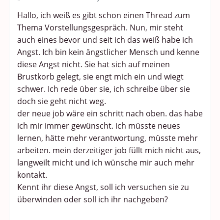
Politik und Weltgeschehen
Hallo, ich weiß es gibt schon einen Thread zum
Thema Vorstellungsgespräch. Nun, mir steht
Smalltalk
auch eines bevor und seit ich das weiß habe ich
Angst. Ich bin kein ängstlicher Mensch und kenne
Persönliches
diese Angst nicht. Sie hat sich auf meinen
Treffen und Stammtische
Brustkorb gelegt, sie engt mich ein und wiegt
schwer. Ich rede über sie, ich schreibe über sie
Ü100 Party - Fanecke
doch sie geht nicht weg.
der neue job wäre ein schritt nach oben. das habe
Gesundheit & Wellness
ich mir immer gewünscht. ich müsste neues
lernen, hätte mehr verantwortung, müsste mehr
Sport & Freizeit
arbeiten. mein derzeitiger job füllt mich nicht aus,
langweilt micht und ich wünsche mir auch mehr
Shopping und Bekleidung
kontakt.
Kennt ihr diese Angst, soll ich versuchen sie zu
Urlaub und Reisen
überwinden oder soll ich ihr nachgeben?
Medien & Showgeschäft