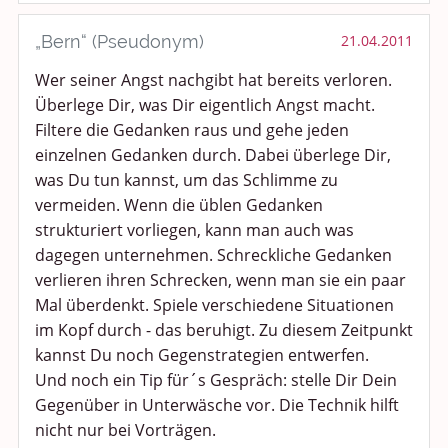
Kochen, Backen und Genießen
„Bern“ (Pseudonym)
21.04.2011
Wer seiner Angst nachgibt hat bereits verloren.
Anregungen und Support
Überlege Dir, was Dir eigentlich Angst macht.
Spiel, Spaß und Sinnlosigkeit
Filtere die Gedanken raus und gehe jeden
einzelnen Gedanken durch. Dabei überlege Dir,
Gewicht reduzieren
was Du tun kannst, um das Schlimme zu
vermeiden. Wenn die üblen Gedanken
Archiv
strukturiert vorliegen, kann man auch was
dagegen unternehmen. Schreckliche Gedanken
verlieren ihren Schrecken, wenn man sie ein paar
Mal überdenkt. Spiele verschiedene Situationen
im Kopf durch - das beruhigt. Zu diesem Zeitpunkt
kannst Du noch Gegenstrategien entwerfen.
Und noch ein Tip für´s Gespräch: stelle Dir Dein
Gegenüber in Unterwäsche vor. Die Technik hilft
nicht nur bei Vorträgen.