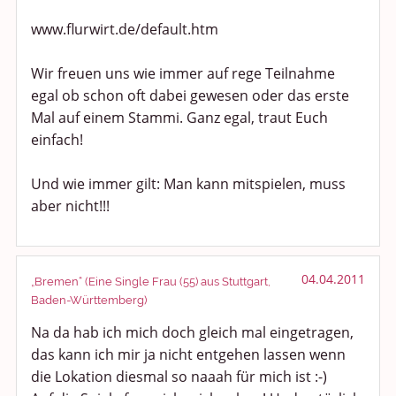
Urlaub und Reisen
www.flurwirt.de/default.htm
Medien & Showgeschäft
Wir freuen uns wie immer auf rege Teilnahme
egal ob schon oft dabei gewesen oder das erste
Kochen, Backen und Genießen
Mal auf einem Stammi. Ganz egal, traut Euch
Anregungen und Support
einfach!
Spiel, Spaß und Sinnlosigkeit
Und wie immer gilt: Man kann mitspielen, muss
aber nicht!!!
Gewicht reduzieren
Archiv
04.04.2011
„Bremen“ (Eine Single Frau (55) aus Stuttgart,
Baden-Württemberg)
Na da hab ich mich doch gleich mal eingetragen,
das kann ich mir ja nicht entgehen lassen wenn
die Lokation diesmal so naaah für mich ist :-)