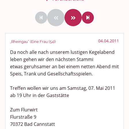
Rundum Leben
Politik und Weltgeschehen
Smalltalk
04.04.2011
„Rheingau“ (Eine Frau (54))
Da noch alle nach unserem lustigen Kegelabend
Persönliches
leben gehen wir den nächsten Stammi
Treffen und Stammtische
etwas geruhsamer an bei einem netten Abend mit
Speis, Trank und Gesellschaftsspielen.
Ü100 Party - Fanecke
Treffen wollen wir uns am Samstag, 07. Mai 2011
Gesundheit & Wellness
ab 19 Uhr in der Gaststätte
Sport & Freizeit
Zum Flurwirt
Flurstraße 9
Shopping und Bekleidung
70372 Bad Cannstatt