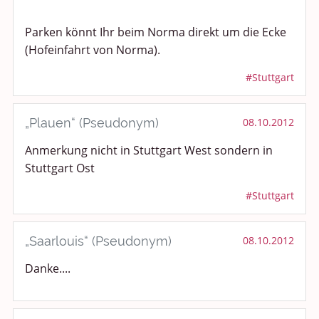
Medien & Showgeschäft
Parken könnt Ihr beim Norma direkt um die Ecke
(Hofeinfahrt von Norma).
Kochen, Backen und Genießen
#Stuttgart
Anregungen und Support
Spiel, Spaß und Sinnlosigkeit
„Plauen“ (Pseudonym)
08.10.2012
Anmerkung nicht in Stuttgart West sondern in
Gewicht reduzieren
Stuttgart Ost
Archiv
#Stuttgart
„Saarlouis“ (Pseudonym)
08.10.2012
Danke....