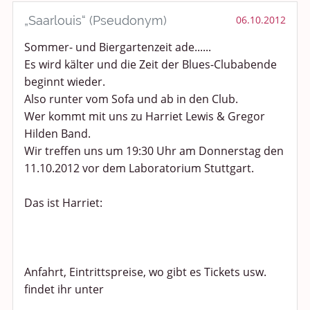
Rundum Leben
„Saarlouis“ (Pseudonym)
06.10.2012
Politik und Weltgeschehen
Sommer- und Biergartenzeit ade......
Es wird kälter und die Zeit der Blues-Clubabende
Smalltalk
beginnt wieder.
Also runter vom Sofa und ab in den Club.
Persönliches
Wer kommt mit uns zu Harriet Lewis & Gregor
Treffen und Stammtische
Hilden Band.
Wir treffen uns um 19:30 Uhr am Donnerstag den
Ü100 Party - Fanecke
11.10.2012 vor dem Laboratorium Stuttgart.
Gesundheit & Wellness
Das ist Harriet:
Sport & Freizeit
Shopping und Bekleidung
Anfahrt, Eintrittspreise, wo gibt es Tickets usw.
findet ihr unter
Urlaub und Reisen