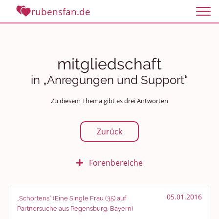
rubensfan.de
mitgliedschaft
in „Anregungen und Support“
Zu diesem Thema gibt es drei Antworten
Zurück
Forenbereiche
Rundum Leben
05.01.2016
„Schortens“ (Eine Single Frau (35) auf
Politik und Weltgeschehen
Partnersuche aus Regensburg, Bayern)