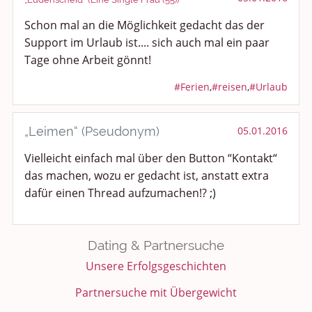
Schon mal an die Möglichkeit gedacht das der
Anregungen und Support
Support im Urlaub ist.... sich auch mal ein paar
Tage ohne Arbeit gönnt!
Spiel, Spaß und Sinnlosigkeit
#Ferien
,
#reisen
,
#Urlaub
Gewicht reduzieren
Archiv
„Leimen“ (Pseudonym)
05.01.2016
Vielleicht einfach mal über den Button “Kontakt“
das machen, wozu er gedacht ist, anstatt extra
dafür einen Thread aufzumachen!? ;)
Dating & Partnersuche
Unsere Erfolgsgeschichten
Partnersuche mit Übergewicht