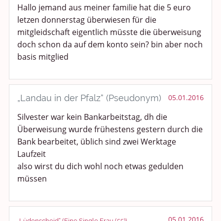
Hallo jemand aus meiner familie hat die 5 euro
Smalltalk
letzen donnerstag überwiesen für die
mitgleidschaft eigentlich müsste die überweisung
Persönliches
doch schon da auf dem konto sein? bin aber noch
basis mitglied
Treffen und Stammtische
Ü100 Party - Fanecke
„Landau in der Pfalz“ (Pseudonym)
05.01.2016
Gesundheit & Wellness
Silvester war kein Bankarbeitstag, dh die
Sport & Freizeit
Überweisung wurde frühestens gestern durch die
Bank bearbeitet, üblich sind zwei Werktage
Shopping und Bekleidung
Laufzeit
also wirst du dich wohl noch etwas gedulden
Urlaub und Reisen
müssen
Medien & Showgeschäft
05.01.2016
Kochen, Backen und Genießen
„Lüdenscheid“ (Eine Single Frau (55))