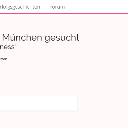
rfolgsgeschichten
Forum
n München gesucht
lness“
rten