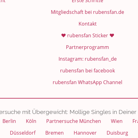
cht
Erste Schritte
Mitgliedschaft bei rubensfan.de
Kontakt
❤️ rubensfan Sticker ❤️
Partnerprogramm
Instagram: rubensfan_de
rubensfan bei facebook
rubensfan WhatsApp Channel
ersuche mit Übergewicht: Mollige Singles in Deiner 
Berlin
Köln
Partnersuche München
Wien
Fr
Düsseldorf
Bremen
Hannover
Duisburg