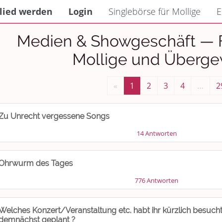
lied werden
Login
Singlebörse für Mollige
E
Medien & Showgeschäft — F
Mollige und Überge
«
1
2
3
4
…
2
Zu Unrecht vergessene Songs
14 Antworten
Ohrwurm des Tages
776 Antworten
Welches Konzert/Veranstaltung etc. habt ihr kürzlich besuch
demnächst geplant ?