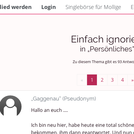
lied werden
Login
Singlebörse für Mollige
E
Einfach ignori
in „Persönliches
Zu diesem Thema gibt es 93 Antwo
«
1
2
3
4
»
„Gaggenau“ (Pseudonym)
Hallo an euch ....
Ich bin neu hier, habe heute eine total schö
bekommen, ihm dann geantwortet. Und nun d