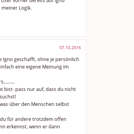
 User vorher bereits auf Igno
h meiner Logik.
07.10.2016
e Igno geschafft, ohne je persönlich
einfach eine eigene Meinung im
.......
t bist- pass nur auf, dass du nicht
 suchst!
twas über den Menschen selbst
s du für andere trotzdem offen
Mann erkennst, wenn er dann