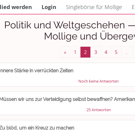
lied werden
Login
Singlebörse für Mollige
E
Politik und Weltgeschehen —
Mollige und Überge
«
1
2
3
4
5
…
Innere Stärke in verrückten Zeiten
Noch keine Antworten
Müssen wir uns zur Verteidigung selbst bewaffnen? Amerikan
25 Antworten
Zu blöd, um ein Kreuz zu machen