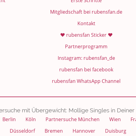
cht
Erste Schritte
Mitgliedschaft bei rubensfan.de
Kontakt
❤️ rubensfan Sticker ❤️
Partnerprogramm
Instagram: rubensfan_de
rubensfan bei facebook
rubensfan WhatsApp Channel
ersuche mit Übergewicht: Mollige Singles in Deiner 
Berlin
Köln
Partnersuche München
Wien
Fr
Düsseldorf
Bremen
Hannover
Duisburg