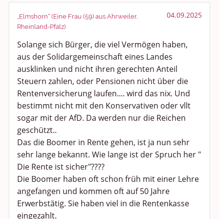
Smalltalk
04.09.2025
„Elmshorn“ (Eine Frau (59) aus Ahrweiler,
Rheinland-Pfalz)
Persönliches
Solange sich Bürger, die viel Vermögen haben,
aus der Solidargemeinschaft eines Landes
Treffen und Stammtische
ausklinken und nicht ihren gerechten Anteil
Ü100 Party - Fanecke
Steuern zahlen, oder Pensionen nicht über die
Rentenversicherung laufen.... wird das nix. Und
Gesundheit & Wellness
bestimmt nicht mit den Konservativen oder vllt
sogar mit der AfD. Da werden nur die Reichen
Sport & Freizeit
geschützt..
Das die Boomer in Rente gehen, ist ja nun sehr
Shopping und Bekleidung
sehr lange bekannt. Wie lange ist der Spruch her "
Die Rente ist sicher"????
Urlaub und Reisen
Die Boomer haben oft schon früh mit einer Lehre
angefangen und kommen oft auf 50 Jahre
Medien & Showgeschäft
Erwerbstätig. Sie haben viel in die Rentenkasse
eingezahlt.
Kochen, Backen und Genießen