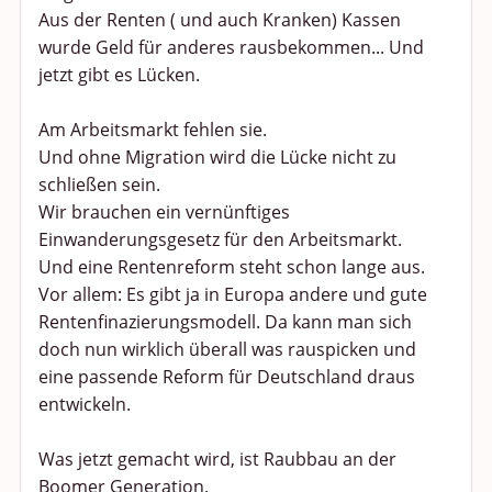
Aus der Renten ( und auch Kranken) Kassen
wurde Geld für anderes rausbekommen... Und
Anregungen und Support
jetzt gibt es Lücken.
Spiel, Spaß und Sinnlosigkeit
Am Arbeitsmarkt fehlen sie.
Gewicht reduzieren
Und ohne Migration wird die Lücke nicht zu
schließen sein.
Archiv
Wir brauchen ein vernünftiges
Einwanderungsgesetz für den Arbeitsmarkt.
Und eine Rentenreform steht schon lange aus.
Vor allem: Es gibt ja in Europa andere und gute
Rentenfinazierungsmodell. Da kann man sich
doch nun wirklich überall was rauspicken und
eine passende Reform für Deutschland draus
entwickeln.
Was jetzt gemacht wird, ist Raubbau an der
Boomer Generation.