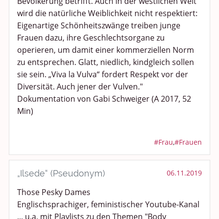
Bevölkerung betrifft. Auch in der westlichen Welt
wird die natürliche Weiblichkeit nicht respektiert:
Eigenartige Schönheitszwänge treiben junge
Frauen dazu, ihre Geschlechtsorgane zu
operieren, um damit einer kommerziellen Norm
zu entsprechen. Glatt, niedlich, kindgleich sollen
sie sein. „Viva la Vulva“ fordert Respekt vor der
Diversität. Auch jener der Vulven."
Dokumentation von Gabi Schweiger (A 2017, 52
Min)
#Frau
,
#Frauen
„Ilsede“ (Pseudonym)
06.11.2019
Those Pesky Dames
Englischsprachiger, feministischer Youtube-Kanal
... u.a. mit Playlists zu den Themen "Body