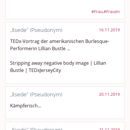
#Frau
,
#Frauen
„Ilsede“ (Pseudonym)
16.11.2019
TEDx-Vortrag der amerikanischen Burlesque-
Performerin Lillian Bustle ...
Stripping away negative body image | Lillian
Bustle | TEDxJerseyCity
„Ilsede“ (Pseudonym)
20.11.2019
Kämpferisch...
„Ilsede“ (Pseudonym)
21.11.2019