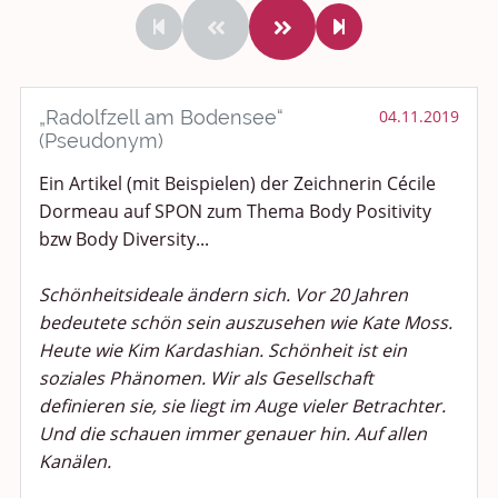
Rundum Leben
Politik und Weltgeschehen
Smalltalk
„Radolfzell am Bodensee“
04.11.2019
(Pseudonym)
Persönliches
Ein Artikel (mit Beispielen) der Zeichnerin Cécile
Dormeau auf SPON zum Thema Body Positivity
Treffen und Stammtische
bzw Body Diversity...
Ü100 Party - Fanecke
Schönheitsideale ändern sich. Vor 20 Jahren
Gesundheit & Wellness
bedeutete schön sein auszusehen wie Kate Moss.
Heute wie Kim Kardashian. Schönheit ist ein
Sport & Freizeit
soziales Phänomen. Wir als Gesellschaft
definieren sie, sie liegt im Auge vieler Betrachter.
Shopping und Bekleidung
Und die schauen immer genauer hin. Auf allen
Kanälen.
Urlaub und Reisen