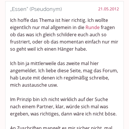
Smalltalk
„Essen“ (Pseudonym)
21.05.2012
Ich hoffe das Thema ist hier richtig. Ich wollte
Persönliches
eigentlich nur mal allgemein in die
Runde
fragen
Treffen und Stammtische
ob das was ich gleich schildere euch auch so
frustriert, oder ob das momentan einfach nur mir
Ü100 Party - Fanecke
so geht weil ich einen Hänger habe.
Gesundheit & Wellness
Ich bin ja mittlerweile das zweite mal hier
angemeldet. Ich liebe diese Seite, mag das Forum,
Sport & Freizeit
hab Leute mit denen ich regelmäßig schreibe,
mich austausche usw.
Shopping und Bekleidung
Im Prinzip bin ich nicht wirklich auf der Suche
Urlaub und Reisen
nach einem Partner, klar, würde sich mal was
ergeben, was richtiges, dann wäre ich nicht böse.
Medien & Showgeschäft
An Zuschriften mangelt es mir sicher nicht, mal
Kochen, Backen und Genießen