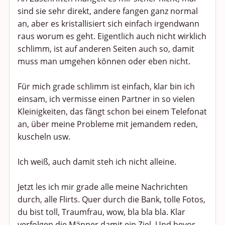
sind sie sehr direkt, andere fangen ganz normal
Anregungen und Support
an, aber es kristallisiert sich einfach irgendwann
raus worum es geht. Eigentlich auch nicht wirklich
Spiel, Spaß und Sinnlosigkeit
schlimm, ist auf anderen Seiten auch so, damit
muss man umgehen können oder eben nicht.
Gewicht reduzieren
Für mich grade schlimm ist einfach, klar bin ich
Archiv
einsam, ich vermisse einen Partner in so vielen
Kleinigkeiten, das fängt schon bei einem Telefonat
an, über meine Probleme mit jemandem reden,
kuscheln usw.
Ich weiß, auch damit steh ich nicht alleine.
Jetzt les ich mir grade alle meine Nachrichten
durch, alle Flirts. Quer durch die Bank, tolle Fotos,
du bist toll, Traumfrau, wow, bla bla bla. Klar
verfolgen die Männer damit ein Ziel. Und bevor