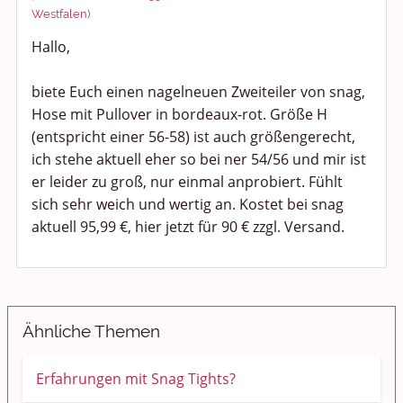
Politik und Weltgeschehen
Westfalen)
Hallo,
Smalltalk
biete Euch einen nagelneuen Zweiteiler von snag,
Persönliches
Hose mit Pullover in bordeaux-rot. Größe H
(entspricht einer 56-58) ist auch größengerecht,
Treffen und Stammtische
ich stehe aktuell eher so bei ner 54/56 und mir ist
Ü100 Party - Fanecke
er leider zu groß, nur einmal anprobiert. Fühlt
sich sehr weich und wertig an. Kostet bei snag
Gesundheit & Wellness
aktuell 95,99 €, hier jetzt für 90 € zzgl. Versand.
Sport & Freizeit
Shopping und Bekleidung
Ähnliche Themen
Urlaub und Reisen
Erfahrungen mit Snag Tights?
Medien & Showgeschäft