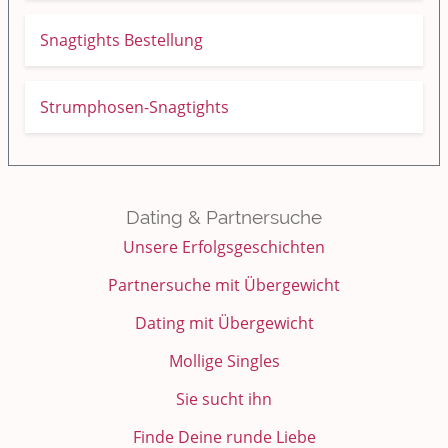
Kochen, Backen und Genießen
Snagtights Bestellung
Anregungen und Support
Strumphosen-Snagtights
Spiel, Spaß und Sinnlosigkeit
Gewicht reduzieren
Dating & Partnersuche
Archiv
Unsere Erfolgsgeschichten
Partnersuche mit Übergewicht
Dating mit Übergewicht
Mollige Singles
Sie sucht ihn
Finde Deine runde Liebe