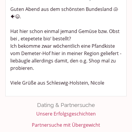
Politik und Weltgeschehen
Guten Abend aus dem schönsten Bundesland 🐚
🐠😉.
Smalltalk
Hat hier schon einmal jemand Gemüse bzw. Obst
Persönliches
bei , etepetete bio‘ bestellt?
Treffen und Stammtische
Ich bekomme zwar wöchentlich eine Pfandkiste
vom Demeter-Hof hier in meiner Region geliefert -
Ü100 Party - Fanecke
liebäugle allerdings damit, den o.g. Shop mal zu
probieren.
Gesundheit & Wellness
Viele Grüße aus Schleswig-Holstein, Nicole
Sport & Freizeit
Shopping und Bekleidung
Dating & Partnersuche
Unsere Erfolgsgeschichten
Urlaub und Reisen
Partnersuche mit Übergewicht
Medien & Showgeschäft