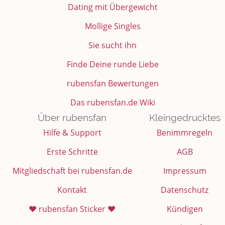
Dating mit Übergewicht
Kochen, Backen und Genießen
Mollige Singles
Anregungen und Support
Sie sucht ihn
Finde Deine runde Liebe
Spiel, Spaß und Sinnlosigkeit
rubensfan Bewertungen
Gewicht reduzieren
Das rubensfan.de Wiki
Archiv
Über rubensfan
Kleingedrucktes
Hilfe & Support
Benimmregeln
Erste Schritte
AGB
Mitgliedschaft bei rubensfan.de
Impressum
Kontakt
Datenschutz
❤️ rubensfan Sticker ❤️
Kündigen