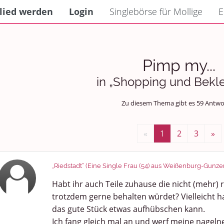
lied werden
Login
Singlebörse für Mollige
E
Pimp my...
in „Shopping und Bekl
Zu diesem Thema gibt es 59 Antwo
«
1
2
3
»
„Riedstadt“ (Eine Single Frau (54) aus Weißenburg-Gunz
Habt ihr auch Teile zuhause die nicht (mehr) r
trotzdem gerne behalten würdet? Vielleicht h
das gute Stück etwas aufhübschen kann.
Ich fang gleich mal an und werf meine nageln