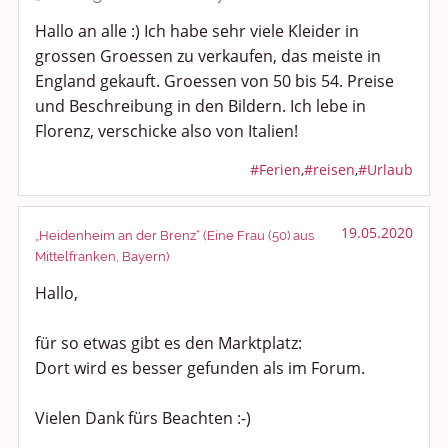
Politik und Weltgeschehen
Hallo an alle :) Ich habe sehr viele Kleider in
grossen Groessen zu verkaufen, das meiste in
Smalltalk
England gekauft. Groessen von 50 bis 54. Preise
und Beschreibung in den Bildern. Ich lebe in
Persönliches
Florenz, verschicke also von Italien!
Treffen und Stammtische
#Ferien
,
#reisen
,
#Urlaub
Ü100 Party - Fanecke
19.05.2020
„Heidenheim an der Brenz“ (Eine Frau (50) aus
Gesundheit & Wellness
Mittelfranken, Bayern)
Hallo,
Sport & Freizeit
Shopping und Bekleidung
für so etwas gibt es den Marktplatz:
Dort wird es besser gefunden als im Forum.
Urlaub und Reisen
Vielen Dank fürs Beachten :-)
Medien & Showgeschäft