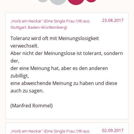
Politik und Weltgeschehen
Smalltalk
23.08.2017
„Horb am Neckar“ (Eine Single Frau (78) aus
Stuttgart, Baden-Württemberg)
Persönliches
Toleranz wird oft mit Meinungslosigkeit
verwechselt.
Treffen und Stammtische
Aber nicht der Meinungslose ist tolerant, sondern
Ü100 Party - Fanecke
der,
der eine Meinung hat, aber es den anderen
Gesundheit & Wellness
zubilligt,
eine abweichende Meinung zu haben und diese
Sport & Freizeit
auch zu sagen.
Shopping und Bekleidung
(Manfred Rommel)
Urlaub und Reisen
Medien & Showgeschäft
02.09.2017
„Horb am Neckar“ (Eine Single Frau (78) aus