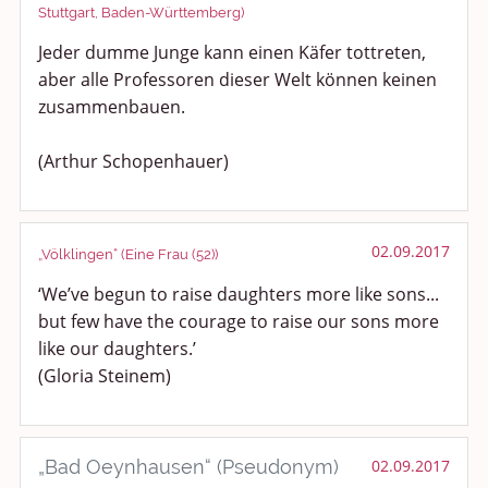
Stuttgart, Baden-Württemberg)
Kochen, Backen und Genießen
Jeder dumme Junge kann einen Käfer tottreten,
aber alle Professoren dieser Welt können keinen
Anregungen und Support
zusammenbauen.
Spiel, Spaß und Sinnlosigkeit
(Arthur Schopenhauer)
Gewicht reduzieren
Archiv
02.09.2017
„Völklingen“ (Eine Frau (52))
‘We’ve begun to raise daughters more like sons...
but few have the courage to raise our sons more
like our daughters.’
(Gloria Steinem)
„Bad Oeynhausen“ (Pseudonym)
02.09.2017