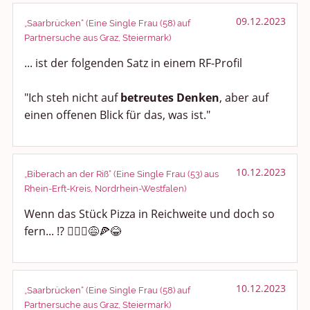
Smalltalk
09.12.2023
„Saarbrücken“ (Eine Single Frau (58) auf
Partnersuche aus Graz, Steiermark)
Persönliches
... ist der folgenden Satz in einem RF-Profil
Treffen und Stammtische
"Ich steh nicht auf
betreutes Denken
, aber auf
Ü100 Party - Fanecke
einen offenen Blick für das, was ist."
Gesundheit & Wellness
10.12.2023
„Biberach an der Riß“ (Eine Single Frau (53) aus
Sport & Freizeit
Rhein-Erft-Kreis, Nordrhein-Westfalen)
Shopping und Bekleidung
Wenn das Stück Pizza in Reichweite und doch so
fern... !? 🤦🏼‍♀️😅🍕😂
Urlaub und Reisen
Medien & Showgeschäft
10.12.2023
„Saarbrücken“ (Eine Single Frau (58) auf
Partnersuche aus Graz, Steiermark)
Kochen, Backen und Genießen