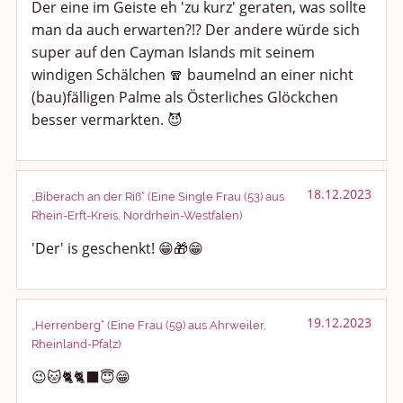
Der eine im Geiste eh 'zu kurz' geraten, was sollte
man da auch erwarten?!? Der andere würde sich
super auf den Cayman Islands mit seinem
windigen Schälchen 🧣 baumelnd an einer nicht
(bau)fälligen Palme als Österliches Glöckchen
besser vermarkten. 😈
18.12.2023
„Biberach an der Riß“ (Eine Single Frau (53) aus
Rhein-Erft-Kreis, Nordrhein-Westfalen)
'Der' is geschenkt! 😁🎁😁
19.12.2023
„Herrenberg“ (Eine Frau (59) aus Ahrweiler,
Rheinland-Pfalz)
😉🐱🐈🐈‍⬛😇😁