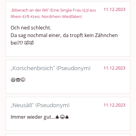
11.12.2023
„Biberach an der Riß“ (Eine Single Frau (53) aus
Rhein-Erft-Kreis, Nordrhein-Westfalen)
Och ned schlecht.
Da sag nochmal einer, da tropft kein Zähnchen
bei?!? 🤣🤣
„Korschenbroich“ (Pseudonym)
11.12.2023
😆🙈🤭
„Neusäß“ (Pseudonym)
11.12.2023
Immer wieder gut...🎄😂🎄