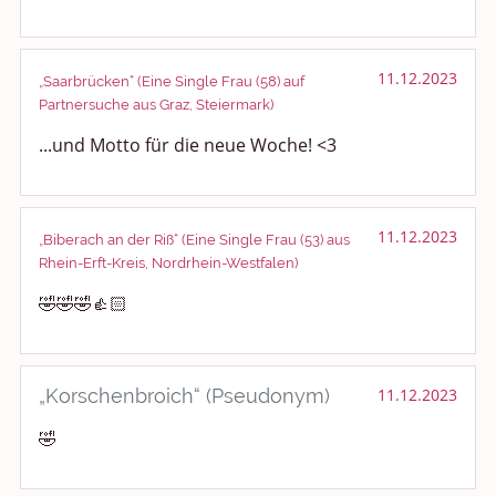
Anregungen und Support
11.12.2023
„Saarbrücken“ (Eine Single Frau (58) auf
Spiel, Spaß und Sinnlosigkeit
Partnersuche aus Graz, Steiermark)
...und Motto für die neue Woche! <3
Gewicht reduzieren
Archiv
11.12.2023
„Biberach an der Riß“ (Eine Single Frau (53) aus
Rhein-Erft-Kreis, Nordrhein-Westfalen)
🤣🤣🤣👍🏻
„Korschenbroich“ (Pseudonym)
11.12.2023
🤣