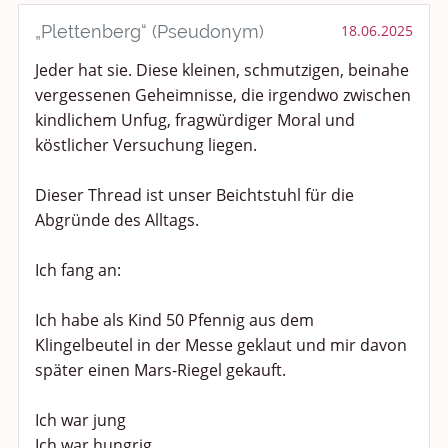
Smalltalk
„Plettenberg“ (Pseudonym)
18.06.2025
Jeder hat sie. Diese kleinen, schmutzigen, beinahe
Persönliches
vergessenen Geheimnisse, die irgendwo zwischen
Treffen und Stammtische
kindlichem Unfug, fragwürdiger Moral und
köstlicher Versuchung liegen.
Ü100 Party - Fanecke
Dieser Thread ist unser Beichtstuhl für die
Gesundheit & Wellness
Abgründe des Alltags.
Sport & Freizeit
Ich fang an:
Shopping und Bekleidung
Ich habe als Kind 50 Pfennig aus dem
Klingelbeutel in der Messe geklaut und mir davon
Urlaub und Reisen
später einen Mars-Riegel gekauft.
Medien & Showgeschäft
Ich war jung
Ich war hungrig
Kochen, Backen und Genießen