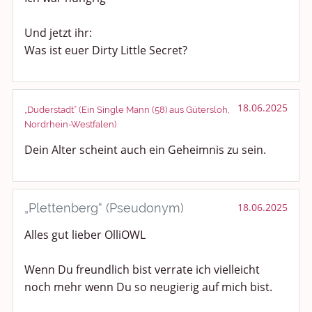
Anregungen und Support
Und jetzt ihr:
Was ist euer Dirty Little Secret?
Spiel, Spaß und Sinnlosigkeit
Gewicht reduzieren
18.06.2025
„Duderstadt“ (Ein Single Mann (58) aus Gütersloh,
Nordrhein-Westfalen)
Archiv
Dein Alter scheint auch ein Geheimnis zu sein.
„Plettenberg“ (Pseudonym)
18.06.2025
Alles gut lieber OlliOWL
Wenn Du freundlich bist verrate ich vielleicht
noch mehr wenn Du so neugierig auf mich bist.