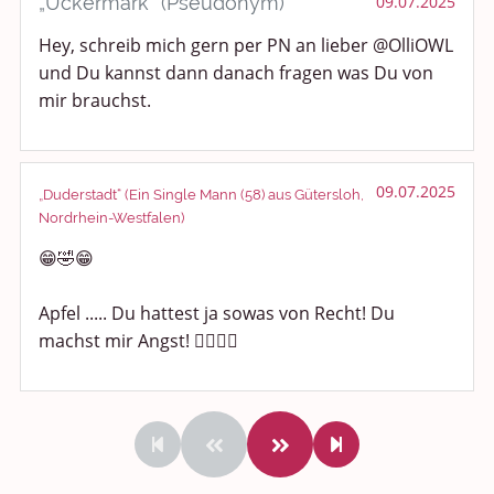
„Uckermark“ (Pseudonym)
09.07.2025
Hey, schreib mich gern per PN an lieber @OlliOWL
und Du kannst dann danach fragen was Du von
mir brauchst.
09.07.2025
„Duderstadt“ (Ein Single Mann (58) aus Gütersloh,
Nordrhein-Westfalen)
😁🤣😁
Apfel ..... Du hattest ja sowas von Recht! Du
machst mir Angst! 😶‍🌫️🥶👻