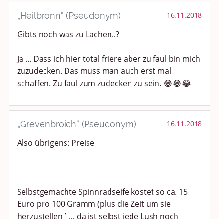
Smalltalk
„Heilbronn“ (Pseudonym)
16.11.2018
Gibts noch was zu Lachen..?
Persönliches
Treffen und Stammtische
Ja ... Dass ich hier total friere aber zu faul bin mich
zuzudecken. Das muss man auch erst mal
Ü100 Party - Fanecke
schaffen. Zu faul zum zudecken zu sein. 😂😂😂
Gesundheit & Wellness
„Grevenbroich“ (Pseudonym)
16.11.2018
Sport & Freizeit
Also übrigens: Preise
Shopping und Bekleidung
Urlaub und Reisen
Selbstgemachte Spinnradseife kostet so ca. 15
Medien & Showgeschäft
Euro pro 100 Gramm (plus die Zeit um sie
herzustellen ) ... da ist selbst jede Lush noch
Kochen, Backen und Genießen