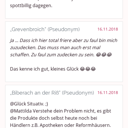
spottbillig dagegen.
Anregungen und Support
Spiel, Spaß und Sinnlosigkeit
„Grevenbroich“ (Pseudonym)
16.11.2018
Gewicht reduzieren
Ja ... Dass ich hier total friere aber zu faul bin mich
zuzudecken. Das muss man auch erst mal
Archiv
schaffen. Zu faul zum zudecken zu sein. 😂😂😂
Das kenne ich gut, kleines Glück 😂😂😂
„Biberach an der Riß“ (Pseudonym)
16.11.2018
@Glück Situativ. ;)
@Mattilda Verstehe dein Problem nicht, es gibt
die Produkte doch selbst heute noch bei
Händlern z.B. Apotheken oder Reformhäusern.