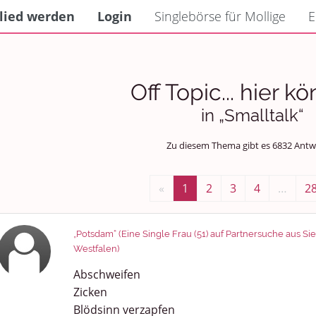
lied werden
Login
Singlebörse für Mollige
E
Off Topic... hier kö
in „Smalltalk“
Zu diesem Thema gibt es 6832 Ant
«
1
2
3
4
…
2
„Potsdam“ (Eine Single Frau (51) auf Partnersuche aus S
Westfalen)
Abschweifen
Zicken
Blödsinn verzapfen