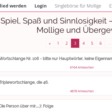
lied werden
Login
Singlebörse für Mollige
E
Spiel, Spaß und Sinnlosigkeit 
Mollige und Überge
«
1
2
3
4
5
6
…
Wortschlange Nr. 106 - bitte nur Hauptwörter, keine Eigennam
6164 Antworten
Triplewortschlange, die 46.
4878 Antworten
Die Person über mir.....7. Folge