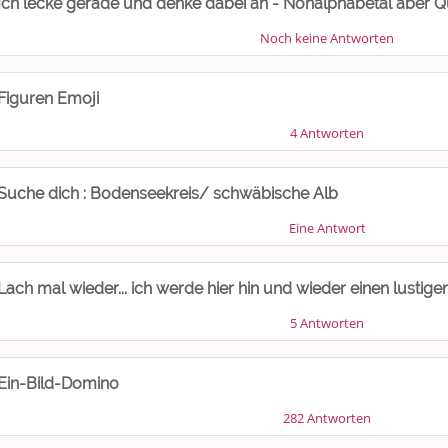
Ich lecke gerade und denke dabei an - Nonalphabetal aber Qu
Noch keine Antworten
Figuren Emoji
4 Antworten
Suche dich : Bodenseekreis/ schwäbische Alb
Eine Antwort
Lach mal wieder... ich werde hier hin und wieder einen lust
5 Antworten
Ein-Bild-Domino
282 Antworten