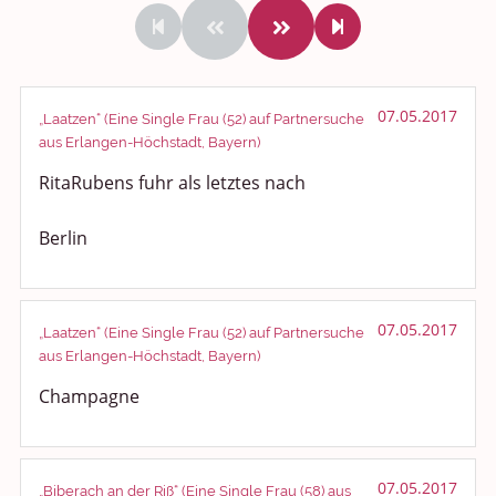
Rundum Leben
Politik und Weltgeschehen
Smalltalk
07.05.2017
„Laatzen“ (Eine Single Frau (52) auf Partnersuche
aus Erlangen-Höchstadt, Bayern)
Persönliches
RitaRubens fuhr als letztes nach
Treffen und Stammtische
Berlin
Ü100 Party - Fanecke
Gesundheit & Wellness
07.05.2017
„Laatzen“ (Eine Single Frau (52) auf Partnersuche
aus Erlangen-Höchstadt, Bayern)
Sport & Freizeit
Champagne
Shopping und Bekleidung
Urlaub und Reisen
07.05.2017
„Biberach an der Riß“ (Eine Single Frau (58) aus