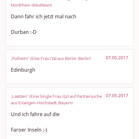
Nordrhein-Westfalen)
Medien & Showgeschäft
Dann fahr ich jetzt mal nach
Kochen, Backen und Genießen
Durban :-D
Anregungen und Support
Spiel, Spaß und Sinnlosigkeit
07.05.2017
„Pulheim“ (Eine Frau (74) aus Berlin, Berlin)
Gewicht reduzieren
Edinburgh
Archiv
07.05.2017
„Laatzen“ (Eine Single Frau (52) auf Partnersuche
aus Erlangen-Höchstadt, Bayern)
Und ich fahre auf die
Faroer Inseln ;-)