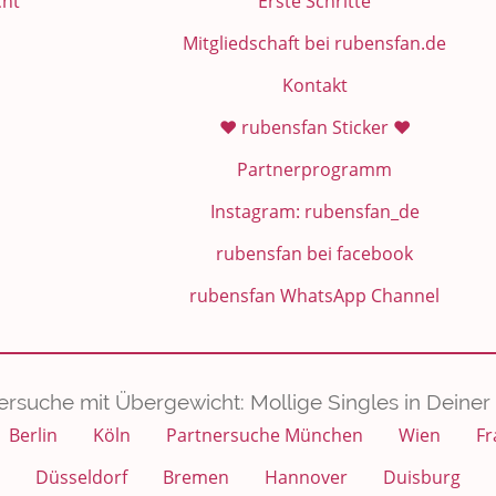
cht
Erste Schritte
Mitgliedschaft bei rubensfan.de
Kontakt
❤️ rubensfan Sticker ❤️
Partnerprogramm
Instagram: rubensfan_de
rubensfan bei facebook
rubensfan WhatsApp Channel
ersuche mit Übergewicht: Mollige Singles in Deiner 
Berlin
Köln
Partnersuche München
Wien
Fr
Düsseldorf
Bremen
Hannover
Duisburg