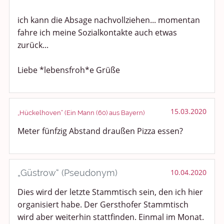
ich kann die Absage nachvollziehen... momentan
Anregungen und Support
fahre ich meine Sozialkontakte auch etwas
zurück...
Spiel, Spaß und Sinnlosigkeit
Gewicht reduzieren
Liebe *lebensfroh*e Grüße
Archiv
15.03.2020
„Hückelhoven“ (Ein Mann (60) aus Bayern)
Meter fünfzig Abstand draußen Pizza essen?
„Güstrow“ (Pseudonym)
10.04.2020
Dies wird der letzte Stammtisch sein, den ich hier
organisiert habe. Der Gersthofer Stammtisch
wird aber weiterhin stattfinden. Einmal im Monat.