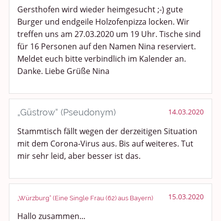
Gersthofen wird wieder heimgesucht ;-) gute
Smalltalk
Burger und endgeile Holzofenpizza locken. Wir
treffen uns am 27.03.2020 um 19 Uhr. Tische sind
Persönliches
für 16 Personen auf den Namen Nina reserviert.
Treffen und Stammtische
Meldet euch bitte verbindlich im Kalender an.
Danke. Liebe Grüße Nina
Ü100 Party - Fanecke
Gesundheit & Wellness
„Güstrow“ (Pseudonym)
14.03.2020
Sport & Freizeit
Stammtisch fällt wegen der derzeitigen Situation
mit dem Corona-Virus aus. Bis auf weiteres. Tut
Shopping und Bekleidung
mir sehr leid, aber besser ist das.
Urlaub und Reisen
Medien & Showgeschäft
15.03.2020
„Würzburg“ (Eine Single Frau (62) aus Bayern)
Hallo zusammen...
Kochen, Backen und Genießen