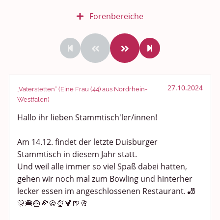
Forenbereiche
Rundum Leben
Politik und Weltgeschehen
Smalltalk
27.10.2024
„Vaterstetten“ (Eine Frau (44) aus Nordrhein-
Westfalen)
Persönliches
Hallo ihr lieben Stammtisch'ler/innen!
Treffen und Stammtische
Am 14.12. findet der letzte Duisburger
Ü100 Party - Fanecke
Stammtisch in diesem Jahr statt.
Und weil alle immer so viel Spaß dabei hatten,
Gesundheit & Wellness
gehen wir noch mal zum Bowling und hinterher
lecker essen im angeschlossenen Restaurant. 🎳
Sport & Freizeit
🎊🍔🍟🍕🍪🍨🍹🍺🥂