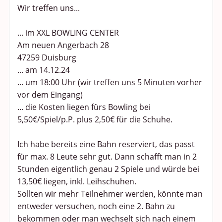
Shopping und Bekleidung
Wir treffen uns...
Urlaub und Reisen
... im XXL BOWLING CENTER
Am neuen Angerbach 28
Medien & Showgeschäft
47259 Duisburg
... am 14.12.24
Kochen, Backen und Genießen
... um 18:00 Uhr (wir treffen uns 5 Minuten vorher
vor dem Eingang)
Anregungen und Support
... die Kosten liegen fürs Bowling bei
Spiel, Spaß und Sinnlosigkeit
5,50€/Spiel/p.P. plus 2,50€ für die Schuhe.
Gewicht reduzieren
Ich habe bereits eine Bahn reserviert, das passt
für max. 8 Leute sehr gut. Dann schafft man in 2
Archiv
Stunden eigentlich genau 2 Spiele und würde bei
13,50€ liegen, inkl. Leihschuhen.
Sollten wir mehr Teilnehmer werden, könnte man
entweder versuchen, noch eine 2. Bahn zu
bekommen oder man wechselt sich nach einem