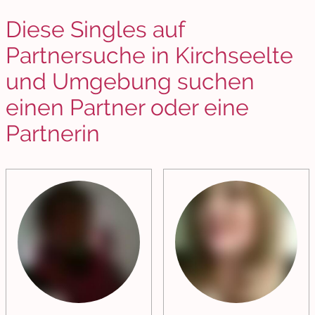
Diese Singles auf
Partnersuche in Kirchseelte
und Umgebung suchen
einen Partner oder eine
Partnerin