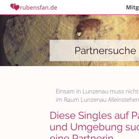
rubensfan.de
Mitg
Partnersuche
Einsam in Lunzenau muss nicht 
im Raum Lunzenau Alleinstehend
Diese Singles auf 
und Umgebung such
eine Partnerin