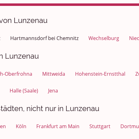
 von Lunzenau
z
Hartmannsdorf bei Chemnitz
Wechselburg
Nie
on Lunzenau
h-Oberfrohna
Mittweida
Hohenstein-Ernstthal
Z
Halle (Saale)
Jena
tädten, nicht nur in Lunzenau
en
Köln
Frankfurt am Main
Stuttgart
Dortmu