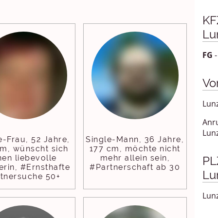
KF
Lu
FG
-
Vo
Lun
Anr
Lun
e-Frau, 52 Jahre,
Single-Mann, 36 Jahre,
cm, wünscht sich
177 cm, möchte nicht
nen liebevolle
mehr allein sein,
PLZ
erin, #Ernsthafte
#Partnerschaft ab 30
Lu
rtnersuche 50+
Lunz