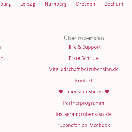
sburg
Leipzig
Nürnberg
Dresden
Bochum
Über rubensfan
n
Hilfe & Support
cht
Erste Schritte
Mitgliedschaft bei rubensfan.de
Kontakt
❤️ rubensfan Sticker ❤️
Partnerprogramm
Instagram: rubensfan_de
rubensfan bei facebook