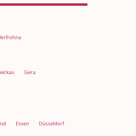
derfrohna
wickau
Gera
nd
Essen
Düsseldorf