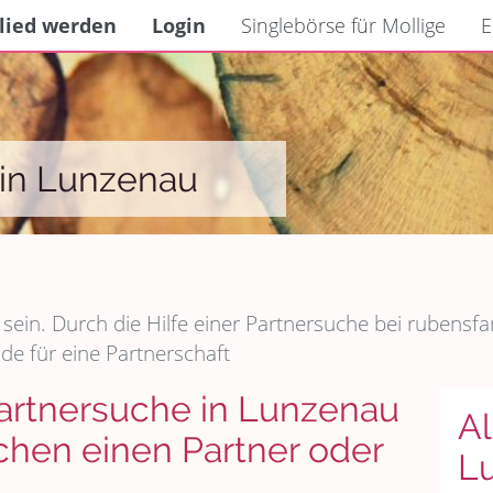
lied werden
Login
Singlebörse für Mollige
E
 in Lunzenau
sein. Durch die Hilfe einer Partnersuche bei rubens
e für eine Partnerschaft
Partnersuche in Lunzenau
Al
en einen Partner oder
L