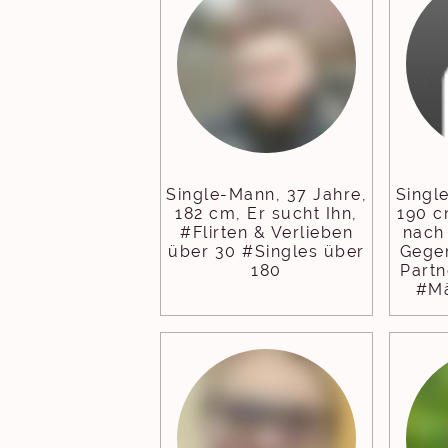
Single-Mann, 37 Jahre,
Singl
182 cm, Er sucht Ihn,
190 c
#Flirten & Verlieben
nach
über 30 #Singles über
Gegen
180
Part
#Mä