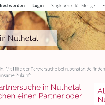
lied werden
Login
Singlebörse für Mollige
E
in Nuthetal
in. Mit Hilfe der Partnersuche bei rubensfan.de finden
einsame Zukunft
artnersuche in Nuthetal
Al
en einen Partner oder
N