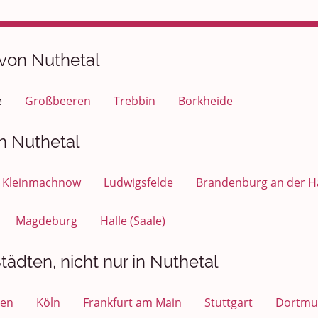
 von Nuthetal
e
Großbeeren
Trebbin
Borkheide
n Nuthetal
Kleinmachnow
Ludwigsfelde
Brandenburg an der H
Magdeburg
Halle (Saale)
ädten, nicht nur in Nuthetal
en
Köln
Frankfurt am Main
Stuttgart
Dortmu