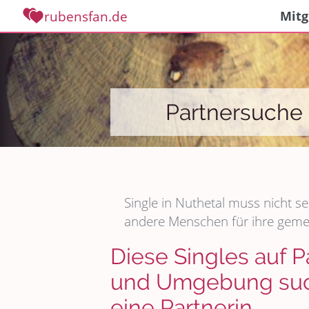
rubensfan.de
Mitg
Partnersuche 
Single in Nuthetal muss nicht se
andere Menschen für ihre gem
Diese Singles auf P
und Umgebung such
eine Partnerin