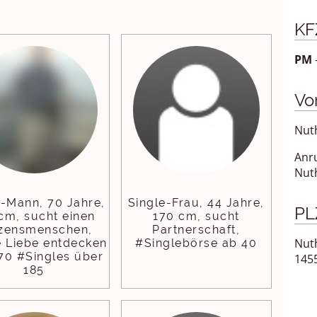
KF
PM
Vo
Nuth
Anr
Nuth
e-Mann, 70 Jahre,
Single-Frau, 44 Jahre,
PL
cm, sucht einen
170 cm, sucht
zensmenschen,
Partnerschaft,
Nuth
 Liebe entdecken
#Singlebörse ab 40
70 #Singles über
145
185