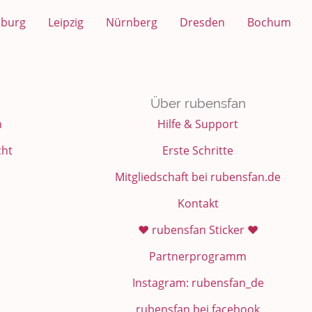
sburg
Leipzig
Nürnberg
Dresden
Bochum
Über rubensfan
n
Hilfe & Support
cht
Erste Schritte
Mitgliedschaft bei rubensfan.de
Kontakt
❤️ rubensfan Sticker ❤️
Partnerprogramm
Instagram: rubensfan_de
rubensfan bei facebook