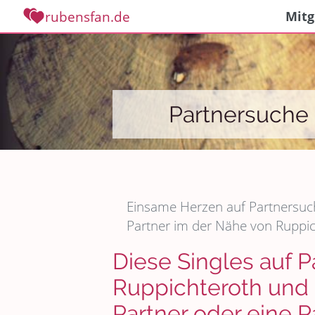
rubensfan.de
Mitg
Partnersuche 
Einsame Herzen auf Partnersuch
Partner im der Nähe von Ruppi
Diese Singles auf P
Ruppichteroth un
Partner oder eine P