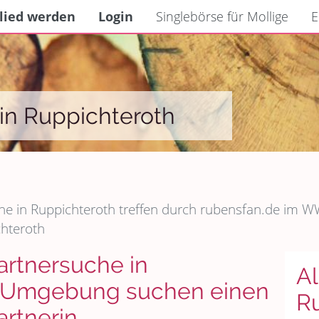
lied werden
Login
Singlebörse für Mollige
E
in Ruppichteroth
e in Ruppichteroth treffen durch rubensfan.de im WW
chteroth
artnersuche in
Al
d Umgebung suchen einen
R
artnerin