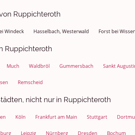
 von Ruppichteroth
ei Windeck
Hasselbach, Westerwald
Forst bei Wisse
on Ruppichteroth
Much
Waldbröl
Gummersbach
Sankt Augusti
usen
Remscheid
tädten, nicht nur in Ruppichteroth
en
Köln
Frankfurt am Main
Stuttgart
Dortmu
sburg
Leipzig
Nürnberg
Dresden
Bochum