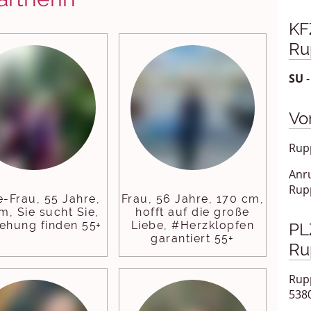
KF
Ru
SU
-
Vo
Rupp
Anr
Rup
e-Frau, 55 Jahre,
Frau, 56 Jahre, 170 cm,
m, Sie sucht Sie,
hofft auf die große
ehung finden 55+
Liebe, #Herzklopfen
PLZ
garantiert 55+
Ru
Rupp
538