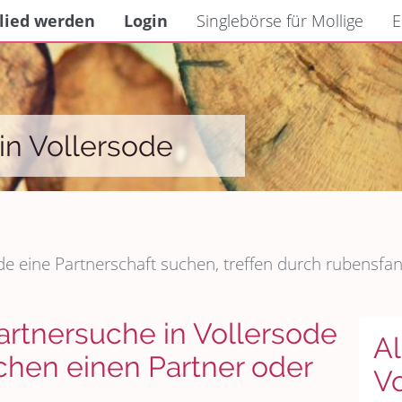
lied werden
Login
Singlebörse für Mollige
E
in Vollersode
de eine Partnerschaft suchen, treffen durch rubensfan.
artnersuche in Vollersode
Al
en einen Partner oder
V