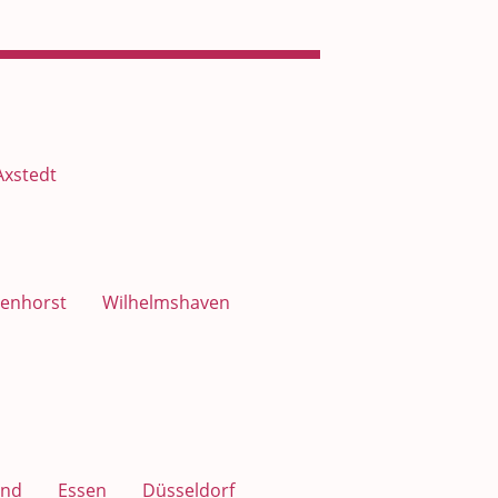
Axstedt
enhorst
Wilhelmshaven
nd
Essen
Düsseldorf