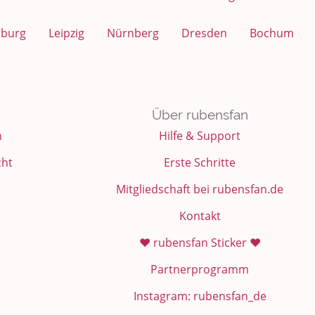
sburg
Leipzig
Nürnberg
Dresden
Bochum
Über rubensfan
n
Hilfe & Support
cht
Erste Schritte
Mitgliedschaft bei rubensfan.de
Kontakt
❤️ rubensfan Sticker ❤️
Partnerprogramm
Instagram: rubensfan_de