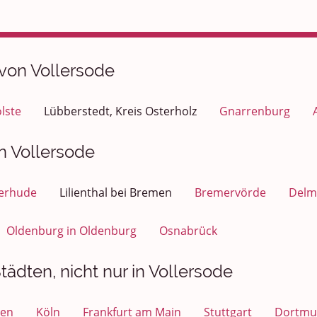
 von Vollersode
lste
Lübberstedt, Kreis Osterholz
Gnarrenburg
n Vollersode
terhude
Lilienthal bei Bremen
Bremervörde
Delm
Oldenburg in Oldenburg
Osnabrück
ädten, nicht nur in Vollersode
en
Köln
Frankfurt am Main
Stuttgart
Dortmu