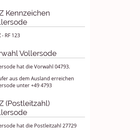
Z Kennzeichen
llersode
Z
- RF 123
rwahl Vollersode
ersode hat die Vorwahl 04793.
ufer aus dem Ausland erreichen
ersode unter +49 4793
 (Postleitzahl)
llersode
ersode hat die Postleitzahl 27729