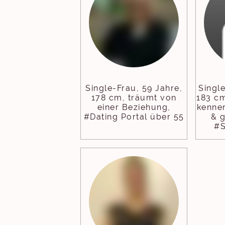
Single-Frau, 59 Jahre,
Singl
178 cm, träumt von
183 c
einer Beziehung,
kennen
#Dating Portal über 55
& g
#S