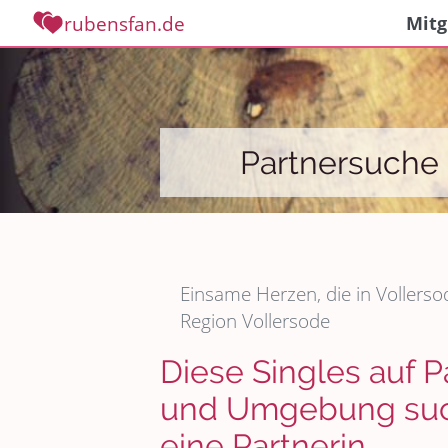
rubensfan.de
Mitg
Partnersuche 
Einsame Herzen, die in Vollerso
Region Vollersode
Diese Singles auf P
und Umgebung such
eine Partnerin