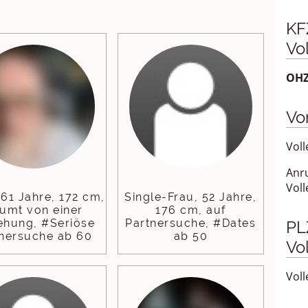
KF
Vo
OH
Vo
Voll
Anr
Voll
61 Jahre, 172 cm,
Single-Frau, 52 Jahre,
äumt von einer
176 cm, auf
ehung, #Seriöse
Partnersuche, #Dates
PLZ
nersuche ab 60
ab 50
Vo
Voll