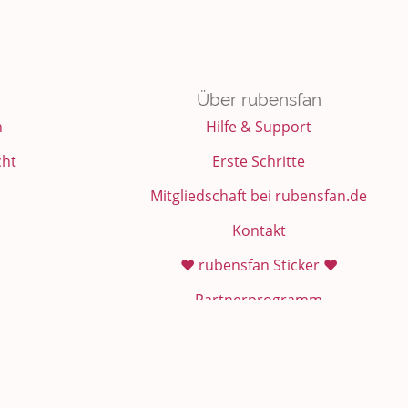
Über rubensfan
n
Hilfe & Support
cht
Erste Schritte
Mitgliedschaft bei rubensfan.de
Kontakt
❤️ rubensfan Sticker ❤️
Partnerprogramm
Instagram: rubensfan_de
rubensfan bei facebook
rubensfan WhatsApp Channel