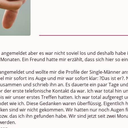
 angemeldet aber es war nicht soviel los und deshalb habe 
Monaten. Ein Freund hatte mir erzählt, dass sich hier so ei
er angemeldet und wollte mir die Profile der Single-Männer 
 fiel mir sofort ins Auge und mir war sofort klar: ?Das ist er?
 zusammen und schrieb ihn an. Es dauerte ein paar Tage un
r der erste telefonische Kontakt da war. Ich war total hin 
s wir unser erstes Treffen hatten. Ich war total aufgeregt 
det wie ich. Diese Gedanken waren überflüssig. Eigentlich 
cken sind wir nicht gekommen. Wir hatten nur noch Augen fü
 bzw. das ich ihn gefunden habe. Wir sind jetzt seit zwei Mo
 werden.