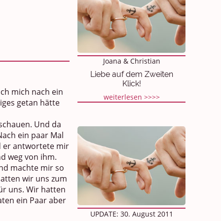
Joana & Christian
Liebe auf dem Zweiten
Klick!
ich mich nach ein
weiterlesen >>>>
niges getan hätte
anschauen. Und da
. Nach ein paar Mal
d er antwortete mir
und weg von ihm.
und machte mir so
hatten wir uns zum
r uns. Wir hatten
naten ein Paar aber
UPDATE: 30. August 2011