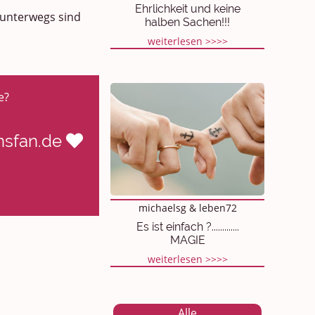
Ehrlichkeit und keine
 unterwegs sind
halben Sachen!!!
weiterlesen >>>>
e?
ensfan.de
>>>
michaelsg & leben72
Es ist einfach ?.............
MAGIE
weiterlesen >>>>
Alle