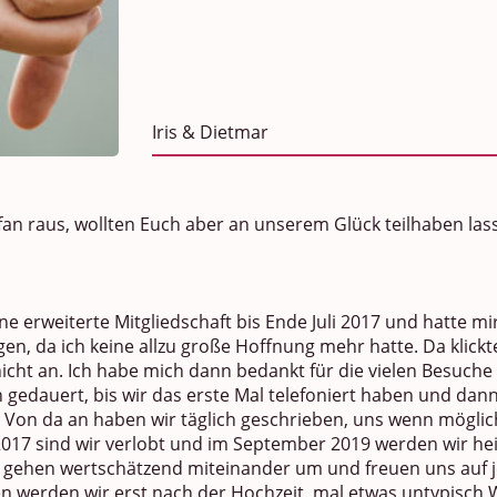
Iris & Dietmar
fan raus, wollten Euch aber an unserem Glück teilhaben las
ne erweiterte Mitgliedschaft bis Ende Juli 2017 und hatte mir
, da ich keine allzu große Hoffnung mehr hatte. Da klick
icht an. Ich habe mich dann bedankt für die vielen Besuche 
edauert, bis wir das erste Mal telefoniert haben und dan
 Von da an haben wir täglich geschrieben, uns wenn mögli
2017 sind wir verlobt und im September 2019 werden wir hei
, gehen wertschätzend miteinander um und freuen uns auf j
werden wir erst nach der Hochzeit, mal etwas untypisch W