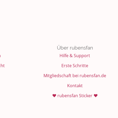
Über rubensfan
n
Hilfe & Support
cht
Erste Schritte
Mitgliedschaft bei rubensfan.de
Kontakt
❤️ rubensfan Sticker ❤️
Partnerprogramm
Instagram: rubensfan_de