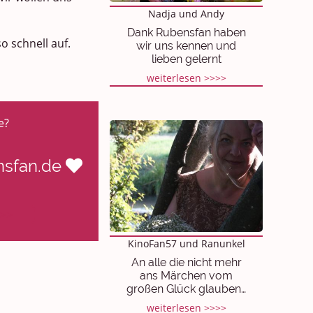
Nadja und Andy
Dank Rubensfan haben
o schnell auf.
wir uns kennen und
lieben gelernt
weiterlesen >>>>
e?
ensfan.de
>>>
KinoFan57 und Ranunkel
An alle die nicht mehr
ans Märchen vom
großen Glück glauben…
weiterlesen >>>>