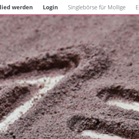
lied werden
Login
Singlebörse für Mollige
E