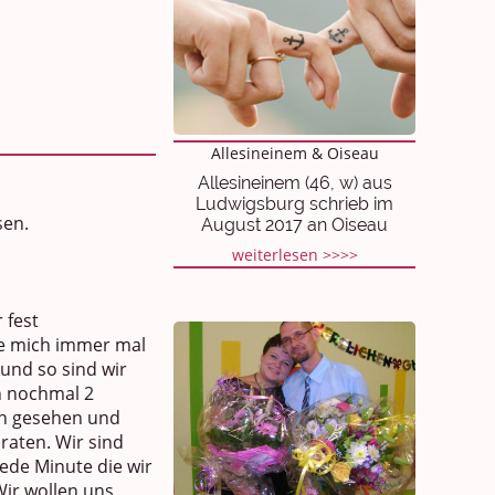
Allesineinem & Oiseau
Allesineinem (46, w) aus
Ludwigsburg schrieb im
sen.
August 2017 an Oiseau
weiterlesen >>>>
 fest
te mich immer mal
und so sind wir
n nochmal 2
ch gesehen und
raten. Wir sind
ede Minute die wir
ir wollen uns