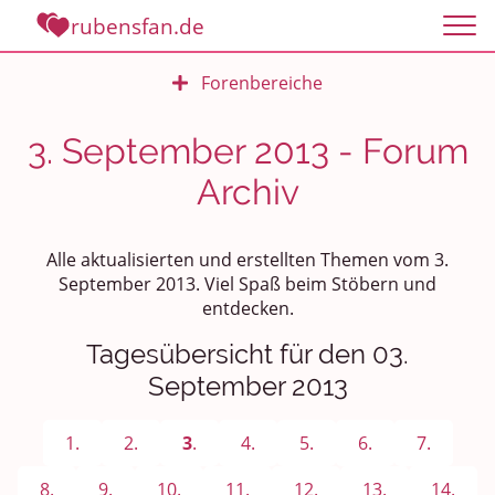
rubensfan.de
Forenbereiche
Rundum Leben
3. September 2013 - Forum
Archiv
Politik und Weltgeschehen
Smalltalk
Alle aktualisierten und erstellten Themen vom 3.
September 2013. Viel Spaß beim Stöbern und
Persönliches
entdecken.
Treffen und Stammtische
Tagesübersicht für den 03.
September 2013
Ü100 Party - Fanecke
1.
2.
3
.
4.
5.
6.
7.
Gesundheit & Wellness
8.
9.
10.
11.
12.
13.
14.