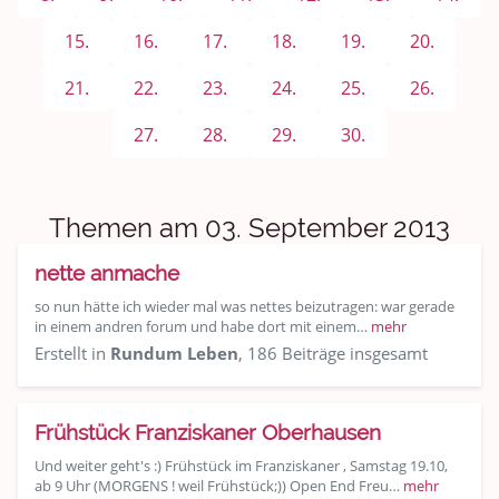
Sport & Freizeit
15.
16.
17.
18.
19.
20.
Shopping und Bekleidung
21.
22.
23.
24.
25.
26.
Urlaub und Reisen
27.
28.
29.
30.
Medien & Showgeschäft
Kochen, Backen und Genießen
Themen am 03. September 2013
Anregungen und Support
nette anmache
so nun hätte ich wieder mal was nettes beizutragen: war gerade
Spiel, Spaß und Sinnlosigkeit
in einem andren forum und habe dort mit einem…
mehr
Erstellt in
Rundum Leben
, 186 Beiträge insgesamt
Gewicht reduzieren
Archiv
Frühstück Franziskaner Oberhausen
Und weiter geht's :) Frühstück im Franziskaner , Samstag 19.10,
ab 9 Uhr (MORGENS ! weil Frühstück;)) Open End Freu…
mehr