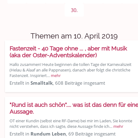
Sport & Freizeit
30.
Shopping und Bekleidung
Urlaub und Reisen
Themen am 10. April 2019
Medien & Showgeschäft
Fastenzeit - 40 Tage ohne ... , aber mit Musik
(aka der Oster-Adventskalender)
Kochen, Backen und Genießen
Hallo zusammen! Heute beginnen die tollen Tage der Karnevalszeit
(Helau & Alaaf an alle Pappnasen), danach aber folgt die christliche
Anregungen und Support
Fastenzeit. Inspiriert…
mehr
Erstellt in
Smalltalk
, 608 Beiträge insgesamt
Spiel, Spaß und Sinnlosigkeit
Gewicht reduzieren
"Rund ist auch schön".... was ist das denn für ein
Aussage.
Archiv
OT einer Kundin (selbst eine RF-Dame) bei mir im Laden, Sie konnte
nicht verstehen, dass ich sagte, diese Aussage finde ich…
mehr
Erstellt in
Rundum Leben
, 69 Beiträge insgesamt