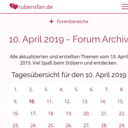
rubensfan.de
Forenbereiche
Rundum Leben
10. April 2019 - Forum Archi
Politik und Weltgeschehen
Alle aktualisierten und erstellten Themen vom 10. April
Smalltalk
2019. Viel Spaß beim Stöbern und entdecken.
Tagesübersicht für den 10. April 2019
Persönliches
Treffen und Stammtische
1.
2.
3.
4.
5.
6.
7.
8.
Ü100 Party - Fanecke
9.
10
.
11.
12.
13.
14.
15.
16.
17.
18.
19.
20.
21.
22.
Gesundheit & Wellness
23.
24.
25.
26.
27.
28.
29.