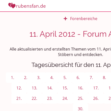
rubensfan.de
Forenbereiche
Rundum Leben
11. April 2012 - Forum 
Politik und Weltgeschehen
Alle aktualisierten und erstellten Themen vom 11. Apri
Smalltalk
Stöbern und entdecken.
Tagesübersicht für den 11. Apr
Persönliches
Treffen und Stammtische
1.
2.
3.
4.
5.
6.
7.
8.
Ü100 Party - Fanecke
12.
13.
14.
15.
16.
17.
1
21.
22.
23.
24.
25.
26.
2
Gesundheit & Wellness
30.