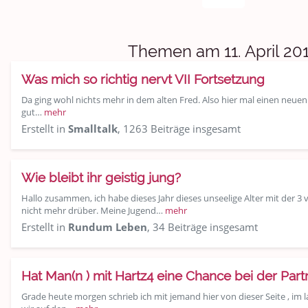
Sport & Freizeit
Shopping und Bekleidung
Themen am 11. April 20
Urlaub und Reisen
Was mich so richtig nervt VII Fortsetzung
Medien & Showgeschäft
Da ging wohl nichts mehr in dem alten Fred. Also hier mal einen neuen.
gut…
mehr
Erstellt in
Smalltalk
, 1263 Beiträge insgesamt
Kochen, Backen und Genießen
Anregungen und Support
Wie bleibt ihr geistig jung?
Spiel, Spaß und Sinnlosigkeit
Hallo zusammen, ich habe dieses Jahr dieses unseelige Alter mit der 3 
nicht mehr drüber. Meine Jugend…
mehr
Gewicht reduzieren
Erstellt in
Rundum Leben
, 34 Beiträge insgesamt
Archiv
Hat Man(n ) mit Hartz4 eine Chance bei der Par
Grade heute morgen schrieb ich mit jemand hier von dieser Seite , im