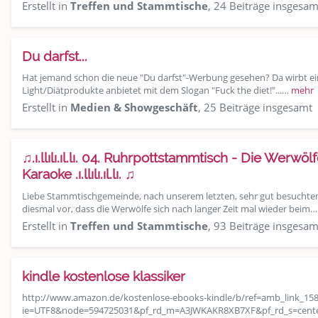
Erstellt in
Treffen und Stammtische
, 24 Beiträge insgesam
Du darfst...
Hat jemand schon die neue "Du darfst"-Werbung gesehen? Da wirbt e
Light/Diätprodukte anbietet mit dem Slogan "Fuck the diet!"...…
mehr
Erstellt in
Medien & Showgeschäft
, 25 Beiträge insgesamt
♫.ı.llılı.ıl.lı. 04. Ruhrpottstammtisch - Die Werw
Karaoke .ı.llılı.ıl.lı. ♫
Liebe Stammtischgemeinde, nach unserem letzten, sehr gut besuchtem
diesmal vor, dass die Werwölfe sich nach langer Zeit mal wieder beim
Erstellt in
Treffen und Stammtische
, 93 Beiträge insgesam
kindle kostenlose klassiker
http://www.amazon.de/kostenlose-ebooks-kindle/b/ref=amb_link_15
ie=UTF8&node=594725031&pf_rd_m=A3JWKAKR8XB7XF&pf_rd_s=cente