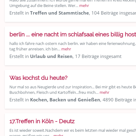
Hallo alle zusammen!! Ich würde gerne mal ein Treffen im Kreis Reckl
Umgebung auf die Beine stellen. Wer…
mehr
Erstellt in
Treffen und Stammtische
, 104 Beiträge insges
berlin ... eine nacht im schlafsaal eines billig hos
hallo ich fahre nach ostern nach berlin. wir haben eine ferienwohnung,
tag früher anreisen. ich bin…
mehr
Erstellt in
Urlaub und Reisen
, 17 Beiträge insgesamt
Was kochst du heute?
Nur mal so aus Neugierde und zur Inspiration... Bei mir gibt es heute 
Buschbohnen, Fleisch und Kartoffeln...freu mich…
mehr
Erstellt in
Kochen, Backen und Genießen
, 4890 Beiträge 
17.Treffen in Köln - Deutz
Es ist wieder soweit.Nachdem wir es beim letzten mal wieder mal gesch
waren, müßen wir uns…
mehr