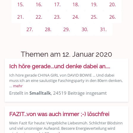
Sport & Freizeit
15.
16.
17.
18.
19.
20.
Shopping und Bekleidung
21.
22.
23.
24.
25.
26.
Urlaub und Reisen
27.
28.
29.
30.
31.
Medien & Showgeschäft
Themen am 12. Januar 2020
Kochen, Backen und Genießen
Ich höre gerade...und denke dabei an....
Anregungen und Support
Ich höre gerade CHINA GIRL von DAVID BOWIE ... Und dabei
muss ich an eine saulustige Faschingsparty in den 80ern denken,
Spiel, Spaß und Sinnlosigkeit
…
mehr
Erstellt in
Smalltalk
, 24519 Beiträge insgesamt
Gewicht reduzieren
Archiv
FAZIT..von was auch immer ;-) löschfrei
Mein Fazit für heute: Vergebliche Liebesmüh. Schlichter Blödsinn
und viel unsinniger Aufwand. Bessere Energieverteilung wird