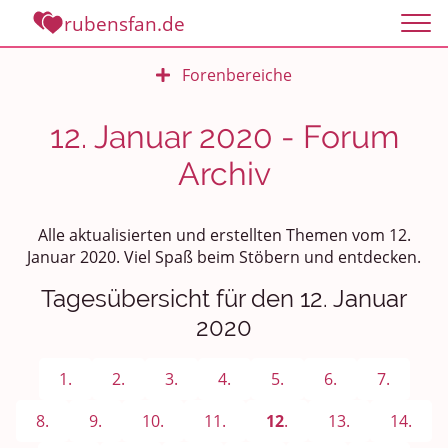
rubensfan.de
Forenbereiche
Rundum Leben
12. Januar 2020 - Forum
Archiv
Politik und Weltgeschehen
Smalltalk
Alle aktualisierten und erstellten Themen vom 12.
Januar 2020. Viel Spaß beim Stöbern und entdecken.
Persönliches
Tagesübersicht für den 12. Januar
Treffen und Stammtische
2020
Ü100 Party - Fanecke
1.
2.
3.
4.
5.
6.
7.
Gesundheit & Wellness
8.
9.
10.
11.
12
.
13.
14.