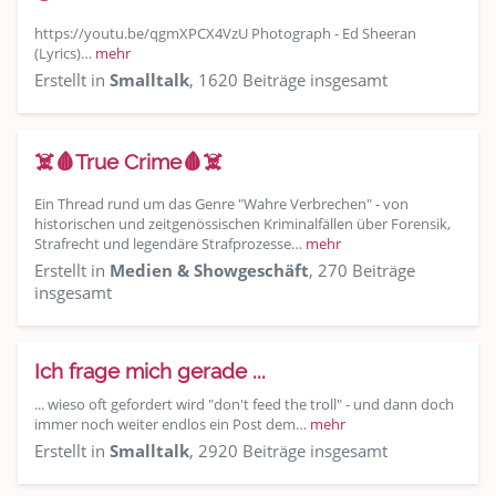
https://youtu.be/qgmXPCX4VzU Photograph - Ed Sheeran
(Lyrics)…
mehr
Erstellt in
Smalltalk
, 1620 Beiträge insgesamt
☠️🩸True Crime🩸☠️
Ein Thread rund um das Genre "Wahre Verbrechen" - von
historischen und zeitgenössischen Kriminalfällen über Forensik,
Strafrecht und legendäre Strafprozesse…
mehr
Erstellt in
Medien & Showgeschäft
, 270 Beiträge
insgesamt
Ich frage mich gerade ...
... wieso oft gefordert wird "don't feed the troll" - und dann doch
immer noch weiter endlos ein Post dem…
mehr
Erstellt in
Smalltalk
, 2920 Beiträge insgesamt