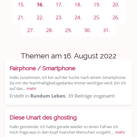
Sport & Freizeit
15.
16
.
17.
18.
19.
20.
Shopping und Bekleidung
21.
22.
23.
24.
25.
26.
Urlaub und Reisen
27.
28.
29.
30.
31.
Medien & Showgeschäft
Themen am 16. August 2022
Kochen, Backen und Genießen
Fairphone / Smartphone
Anregungen und Support
Hallo zusammen, ich bin auf der Suche nach einem Smartphone.
Da mir der Nachhaltigkeitsgedanke immer wichtiger wird, bin ich
Spiel, Spaß und Sinnlosigkeit
auf das…
mehr
Erstellt in
Rundum Leben
, 39 Beiträge insgesamt
Gewicht reduzieren
Archiv
Diese Unart des ghosting
Hallo gemeinde. Ich hatte gerade wieder so einen Fall wo ich
mich frage was in den Kopf mancher Menschen vorgeht.…
mehr