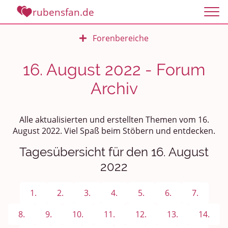
rubensfan.de
Forenbereiche
Rundum Leben
16. August 2022 - Forum
Archiv
Politik und Weltgeschehen
Smalltalk
Alle aktualisierten und erstellten Themen vom 16.
August 2022. Viel Spaß beim Stöbern und entdecken.
Persönliches
Tagesübersicht für den 16. August
Treffen und Stammtische
2022
Ü100 Party - Fanecke
1.
2.
3.
4.
5.
6.
7.
Gesundheit & Wellness
8.
9.
10.
11.
12.
13.
14.