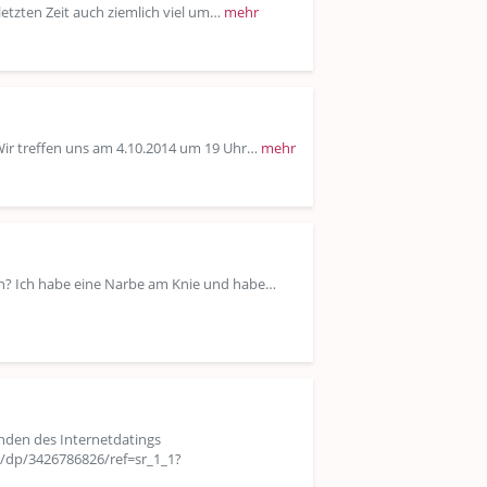
 letzten Zeit auch ziemlich viel um…
mehr
 Wir treffen uns am 4.10.2014 um 19 Uhr…
mehr
en? Ich habe eine Narbe am Knie und habe…
nden des Internetdatings
/dp/3426786826/ref=sr_1_1?