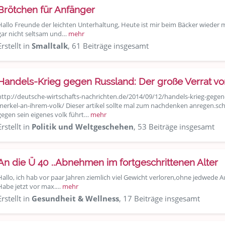
Brötchen für Anfänger
Hallo Freunde der leichten Unterhaltung, Heute ist mir beim Bäcker wieder ma
gar nicht seltsam und…
mehr
Erstellt in
Smalltalk
, 61 Beiträge insgesamt
Handels-Krieg gegen Russland: Der große Verrat vo
http://deutsche-wirtschafts-nachrichten.de/2014/09/12/handels-krieg-gegen
merkel-an-ihrem-volk/ Dieser artikel sollte mal zum nachdenken anregen.sch
gegen sein eigenes volk führt…
mehr
Erstellt in
Politik und Weltgeschehen
, 53 Beiträge insgesamt
An die Ü 40 ..Abnehmen im fortgeschrittenen Alter
Hallo, ich hab vor paar Jahren ziemlich viel Gewicht verloren,ohne jedwede 
Habe jetzt vor max.…
mehr
Erstellt in
Gesundheit & Wellness
, 17 Beiträge insgesamt