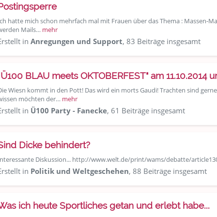
Postingsperre
Ich hatte mich schon mehrfach mal mit Frauen über das Thema : Massen-Mails
werden Mails…
mehr
Erstellt in
Anregungen und Support
, 83 Beiträge insgesamt
"Ü100 BLAU meets OKTOBERFEST" am 11.10.2014 um
Die Wiesn kommt in den Pott! Das wird ein morts Gaudi! Trachten sind gerne
wissen möchten der…
mehr
Erstellt in
Ü100 Party - Fanecke
, 61 Beiträge insgesamt
Sind Dicke behindert?
Interessante Diskussion... http://www.welt.de/print/wams/debatte/article
Erstellt in
Politik und Weltgeschehen
, 88 Beiträge insgesamt
Was ich heute Sportliches getan und erlebt habe...