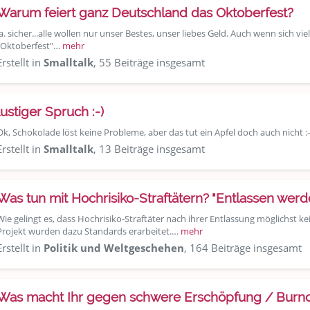
Warum feiert ganz Deutschland das Oktoberfest?
Ja. sicher...alle wollen nur unser Bestes, unser liebes Geld. Auch wenn sich vi
"Oktoberfest"…
mehr
Erstellt in
Smalltalk
, 55 Beiträge insgesamt
lustiger Spruch :-)
Ok, Schokolade löst keine Probleme, aber das tut ein Apfel doch auch nicht :-
Erstellt in
Smalltalk
, 13 Beiträge insgesamt
Was tun mit Hochrisiko-Straftätern? "Entlassen werde
Wie gelingt es, dass Hochrisiko-Straftäter nach ihrer Entlassung möglichst 
Projekt wurden dazu Standards erarbeitet.…
mehr
Erstellt in
Politik und Weltgeschehen
, 164 Beiträge insgesamt
Was macht Ihr gegen schwere Erschöpfung / Burn