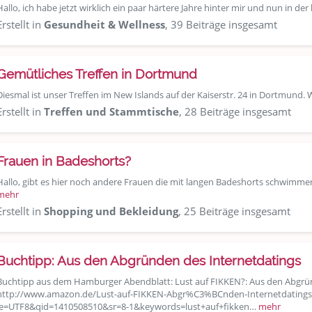
Hallo, ich habe jetzt wirklich ein paar härtere Jahre hinter mir und nun in der
Erstellt in
Gesundheit & Wellness
, 39 Beiträge insgesamt
Gemütliches Treffen in Dortmund
Diesmal ist unser Treffen im New Islands auf der Kaiserstr. 24 in Dortmund.
Erstellt in
Treffen und Stammtische
, 28 Beiträge insgesamt
Frauen in Badeshorts?
Hallo, gibt es hier noch andere Frauen die mit langen Badeshorts schwimm
mehr
Erstellt in
Shopping und Bekleidung
, 25 Beiträge insgesamt
Buchtipp: Aus den Abgründen des Internetdatings
Buchtipp aus dem Hamburger Abendblatt: Lust auf FIKKEN?: Aus den Abgrü
http://www.amazon.de/Lust-auf-FIKKEN-Abgr%C3%BCnden-Internetdatings
ie=UTF8&qid=1410508510&sr=8-1&keywords=lust+auf+fikken…
mehr