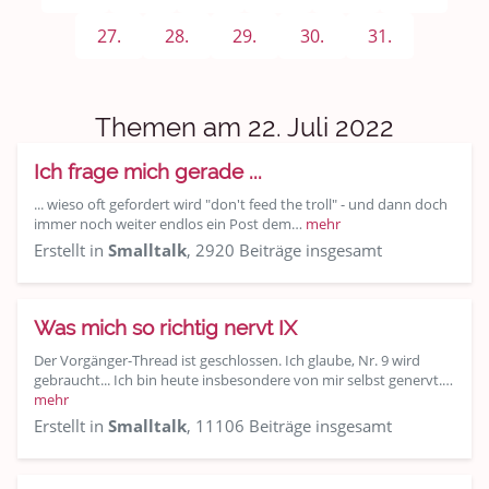
Sport & Freizeit
27.
28.
29.
30.
31.
Shopping und Bekleidung
Urlaub und Reisen
Themen am 22. Juli 2022
Medien & Showgeschäft
Ich frage mich gerade ...
Kochen, Backen und Genießen
... wieso oft gefordert wird "don't feed the troll" - und dann doch
immer noch weiter endlos ein Post dem…
mehr
Erstellt in
Smalltalk
, 2920 Beiträge insgesamt
Anregungen und Support
Spiel, Spaß und Sinnlosigkeit
Was mich so richtig nervt IX
Gewicht reduzieren
Der Vorgänger-Thread ist geschlossen. Ich glaube, Nr. 9 wird
gebraucht... Ich bin heute insbesondere von mir selbst genervt.…
mehr
Archiv
Erstellt in
Smalltalk
, 11106 Beiträge insgesamt