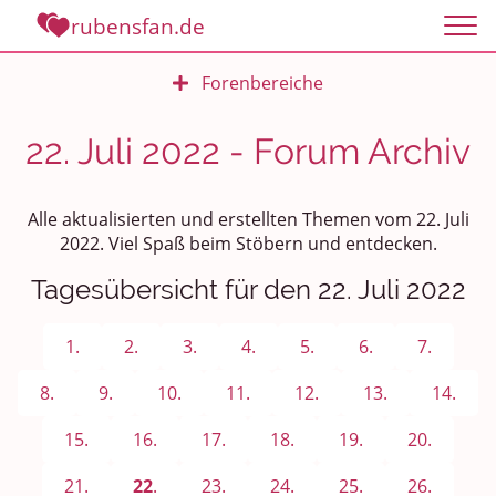
rubensfan.de
Forenbereiche
Rundum Leben
22. Juli 2022 - Forum Archiv
Politik und Weltgeschehen
Alle aktualisierten und erstellten Themen vom 22. Juli
Smalltalk
2022. Viel Spaß beim Stöbern und entdecken.
Tagesübersicht für den 22. Juli 2022
Persönliches
Treffen und Stammtische
1.
2.
3.
4.
5.
6.
7.
Ü100 Party - Fanecke
8.
9.
10.
11.
12.
13.
14.
15.
16.
17.
18.
19.
20.
Gesundheit & Wellness
21.
22
.
23.
24.
25.
26.