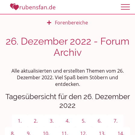
rubensfan.de
Forenbereiche
Rundum Leben
26. Dezember 2022 - Forum
Archiv
Politik und Weltgeschehen
Smalltalk
Alle aktualisierten und erstellten Themen vom 26.
Dezember 2022. Viel Spaß beim Stöbern und
Persönliches
entdecken.
Treffen und Stammtische
Tagesübersicht für den 26. Dezember
2022
Ü100 Party - Fanecke
1.
2.
3.
4.
5.
6.
7.
Gesundheit & Wellness
8.
9.
10.
11.
12.
13.
14.