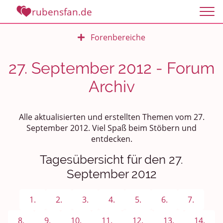
rubensfan.de
Forenbereiche
Rundum Leben
27. September 2012 - Forum
Archiv
Politik und Weltgeschehen
Smalltalk
Alle aktualisierten und erstellten Themen vom 27.
September 2012. Viel Spaß beim Stöbern und
Persönliches
entdecken.
Treffen und Stammtische
Tagesübersicht für den 27.
September 2012
Ü100 Party - Fanecke
1.
2.
3.
4.
5.
6.
7.
Gesundheit & Wellness
8.
9.
10.
11.
12.
13.
14.