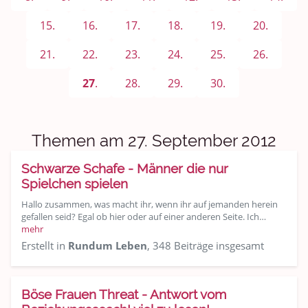
Sport & Freizeit
15.
16.
17.
18.
19.
20.
Shopping und Bekleidung
21.
22.
23.
24.
25.
26.
Urlaub und Reisen
27
.
28.
29.
30.
Medien & Showgeschäft
Kochen, Backen und Genießen
Themen am 27. September 2012
Anregungen und Support
Schwarze Schafe - Männer die nur
Spielchen spielen
Spiel, Spaß und Sinnlosigkeit
Hallo zusammen, was macht ihr, wenn ihr auf jemanden herein
gefallen seid? Egal ob hier oder auf einer anderen Seite. Ich…
Gewicht reduzieren
mehr
Erstellt in
Rundum Leben
, 348 Beiträge insgesamt
Archiv
Böse Frauen Threat - Antwort vom