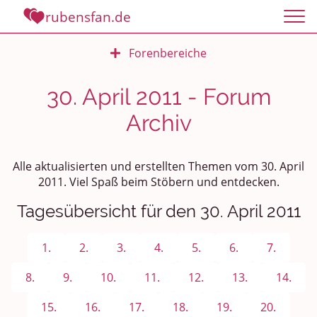
rubensfan.de
Forenbereiche
Rundum Leben
30. April 2011 - Forum
Archiv
Politik und Weltgeschehen
Smalltalk
Alle aktualisierten und erstellten Themen vom 30. April
2011. Viel Spaß beim Stöbern und entdecken.
Persönliches
Tagesübersicht für den 30. April 2011
Treffen und Stammtische
1.
2.
3.
4.
5.
6.
7.
Ü100 Party - Fanecke
8.
9.
10.
11.
12.
13.
14.
Gesundheit & Wellness
15.
16.
17.
18.
19.
20.