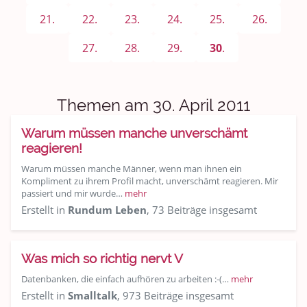
Sport & Freizeit
21.
22.
23.
24.
25.
26.
Shopping und Bekleidung
27.
28.
29.
30
.
Urlaub und Reisen
Medien & Showgeschäft
Themen am 30. April 2011
Kochen, Backen und Genießen
Warum müssen manche unverschämt
reagieren!
Anregungen und Support
Warum müssen manche Männer, wenn man ihnen ein
Kompliment zu ihrem Profil macht, unverschämt reagieren. Mir
Spiel, Spaß und Sinnlosigkeit
passiert und mir wurde…
mehr
Erstellt in
Rundum Leben
, 73 Beiträge insgesamt
Gewicht reduzieren
Archiv
Was mich so richtig nervt V
Datenbanken, die einfach aufhören zu arbeiten :-(…
mehr
Erstellt in
Smalltalk
, 973 Beiträge insgesamt