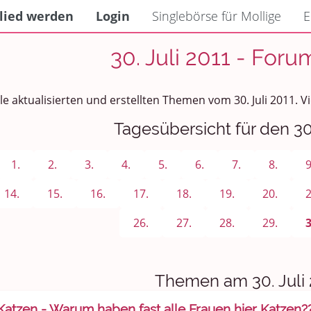
lied werden
Login
Singlebörse für Mollige
E
30. Juli 2011 - Foru
lle aktualisierten und erstellten Themen vom 30. Juli 2011.
Tagesübersicht für den 30.
1.
2.
3.
4.
5.
6.
7.
8.
9
14.
15.
16.
17.
18.
19.
20.
2
26.
27.
28.
29.
Themen am 30. Juli 
Katzen - Warum haben fast alle Frauen hier Katzen?