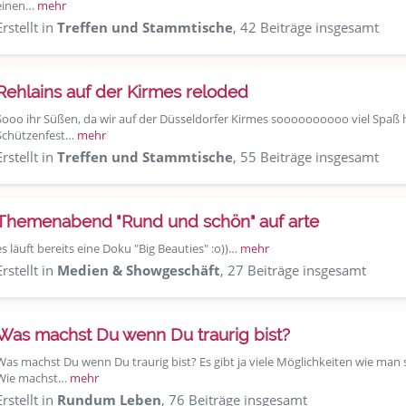
einen…
mehr
Erstellt in
Treffen und Stammtische
, 42 Beiträge insgesamt
Rehlains auf der Kirmes reloded
Sooo ihr Süßen, da wir auf der Düsseldorfer Kirmes soooooooooo viel Spaß 
Schützenfest…
mehr
Erstellt in
Treffen und Stammtische
, 55 Beiträge insgesamt
Themenabend "Rund und schön" auf arte
es läuft bereits eine Doku "Big Beauties" :o))…
mehr
Erstellt in
Medien & Showgeschäft
, 27 Beiträge insgesamt
Was machst Du wenn Du traurig bist?
Was machst Du wenn Du traurig bist? Es gibt ja viele Möglichkeiten wie ma
Wie machst…
mehr
Erstellt in
Rundum Leben
, 76 Beiträge insgesamt