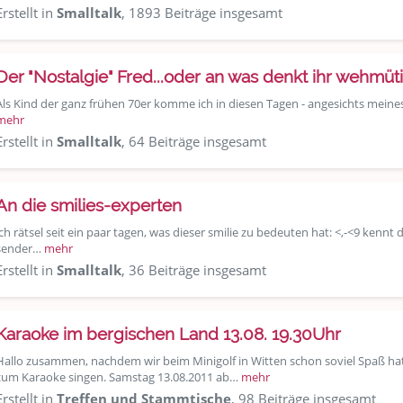
Erstellt in
Smalltalk
, 1893 Beiträge insgesamt
Der "Nostalgie" Fred...oder an was denkt ihr wehmüt
Als Kind der ganz frühen 70er komme ich in diesen Tagen - angesichts meine
mehr
Erstellt in
Smalltalk
, 64 Beiträge insgesamt
An die smilies-experten
ich rätsel seit ein paar tagen, was dieser smilie zu bedeuten hat: <,-<9 kennt 
sender…
mehr
Erstellt in
Smalltalk
, 36 Beiträge insgesamt
Karaoke im bergischen Land 13.08. 19.30Uhr
Hallo zusammen, nachdem wir beim Minigolf in Witten schon soviel Spaß hat
zum Karaoke singen. Samstag 13.08.2011 ab…
mehr
Erstellt in
Treffen und Stammtische
, 98 Beiträge insgesamt