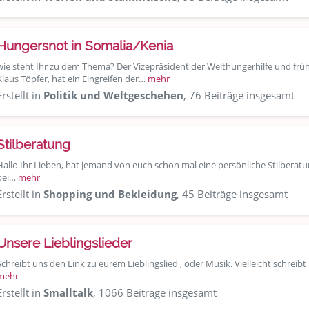
Hungersnot in Somalia/Kenia
wie steht Ihr zu dem Thema? Der Vizepräsident der Welthungerhilfe und f
Klaus Töpfer, hat ein Eingreifen der…
mehr
Erstellt in
Politik und Weltgeschehen
, 76 Beiträge insgesamt
Stilberatung
Hallo Ihr Lieben, hat jemand von euch schon mal eine persönliche Stilbera
bei…
mehr
Erstellt in
Shopping und Bekleidung
, 45 Beiträge insgesamt
Unsere Lieblingslieder
Schreibt uns den Link zu eurem Lieblingslied , oder Musik. Vielleicht schreib
mehr
Erstellt in
Smalltalk
, 1066 Beiträge insgesamt