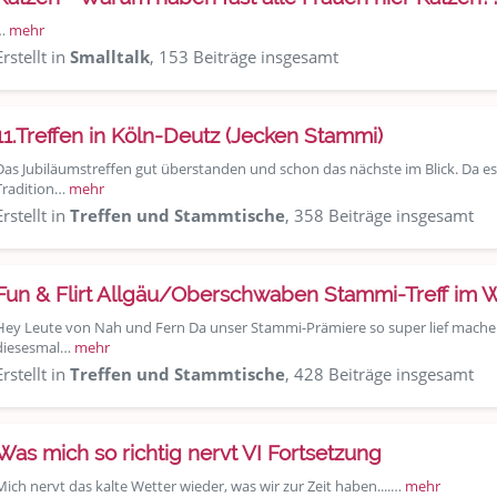
…
mehr
Erstellt in
Smalltalk
, 153 Beiträge insgesamt
11.Treffen in Köln-Deutz (Jecken Stammi)
Das Jubiläumstreffen gut überstanden und schon das nächste im Blick. Da es i
Tradition…
mehr
Erstellt in
Treffen und Stammtische
, 358 Beiträge insgesamt
Fun & Flirt Allgäu/Oberschwaben Stammi-Treff im 
Hey Leute von Nah und Fern Da unser Stammi-Prämiere so super lief machen
diesesmal…
mehr
Erstellt in
Treffen und Stammtische
, 428 Beiträge insgesamt
Was mich so richtig nervt VI Fortsetzung
Mich nervt das kalte Wetter wieder, was wir zur Zeit haben....…
mehr