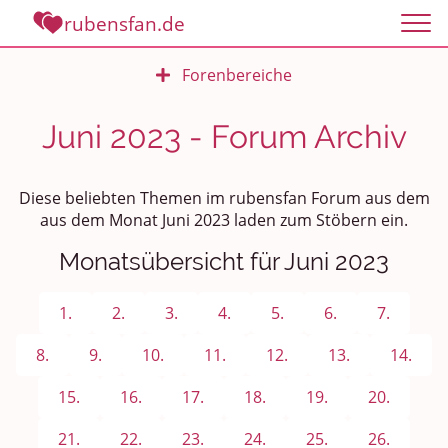
rubensfan.de
Forenbereiche
Rundum Leben
Juni 2023 - Forum Archiv
Politik und Weltgeschehen
Diese beliebten Themen im rubensfan Forum aus dem
Smalltalk
aus dem Monat Juni 2023 laden zum Stöbern ein.
Monatsübersicht für Juni 2023
Persönliches
Treffen und Stammtische
1.
2.
3.
4.
5.
6.
7.
Ü100 Party - Fanecke
8.
9.
10.
11.
12.
13.
14.
15.
16.
17.
18.
19.
20.
Gesundheit & Wellness
21.
22.
23.
24.
25.
26.