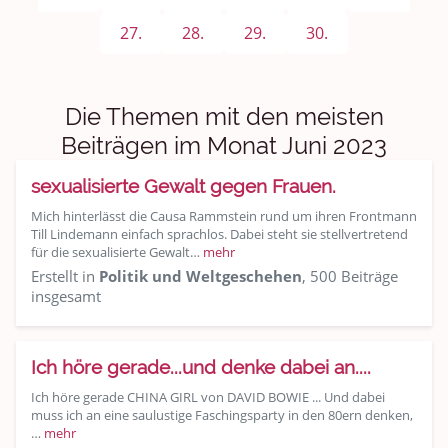
Sport & Freizeit
27.
28.
29.
30.
Shopping und Bekleidung
Urlaub und Reisen
Die Themen mit den meisten
Medien & Showgeschäft
Beiträgen im Monat Juni 2023
sexualisierte Gewalt gegen Frauen.
Kochen, Backen und Genießen
Mich hinterlässt die Causa Rammstein rund um ihren Frontmann
Anregungen und Support
Till Lindemann einfach sprachlos. Dabei steht sie stellvertretend
für die sexualisierte Gewalt…
mehr
Erstellt in
Politik und Weltgeschehen
, 500 Beiträge
Spiel, Spaß und Sinnlosigkeit
insgesamt
Gewicht reduzieren
Ich höre gerade...und denke dabei an....
Archiv
Ich höre gerade CHINA GIRL von DAVID BOWIE ... Und dabei
muss ich an eine saulustige Faschingsparty in den 80ern denken,
…
mehr