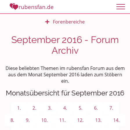
rubensfan.de
Forenbereiche
Rundum Leben
September 2016 - Forum
Archiv
Politik und Weltgeschehen
Smalltalk
Diese beliebten Themen im rubensfan Forum aus dem
aus dem Monat September 2016 laden zum Stöbern
Persönliches
ein.
Treffen und Stammtische
Monatsübersicht für September 2016
Ü100 Party - Fanecke
1.
2.
3.
4.
5.
6.
7.
Gesundheit & Wellness
8.
9.
10.
11.
12.
13.
14.