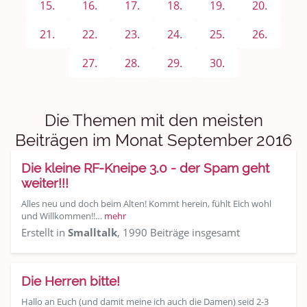
Sport & Freizeit
15.
16.
17.
18.
19.
20.
Shopping und Bekleidung
21.
22.
23.
24.
25.
26.
27.
28.
29.
30.
Urlaub und Reisen
Medien & Showgeschäft
Die Themen mit den meisten
Kochen, Backen und Genießen
Beiträgen im Monat September 2016
Anregungen und Support
Die kleine RF-Kneipe 3.0 - der Spam geht
weiter!!!
Spiel, Spaß und Sinnlosigkeit
Alles neu und doch beim Alten! Kommt herein, fühlt Eich wohl
und Willkommen!!…
mehr
Gewicht reduzieren
Erstellt in
Smalltalk
, 1990 Beiträge insgesamt
Archiv
Die Herren bitte!
Hallo an Euch (und damit meine ich auch die Damen) seid 2-3