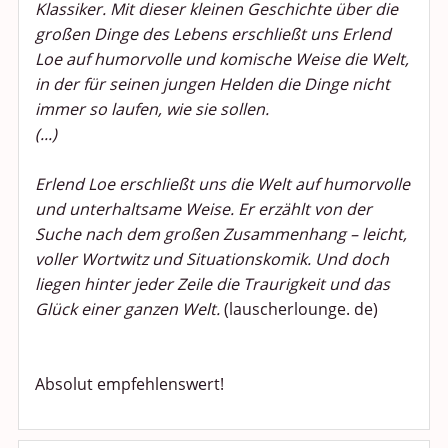
Klassiker. Mit dieser kleinen Geschichte über die
großen Dinge des Lebens erschließt uns Erlend
Kochen, Backen und Genießen
Loe auf humorvolle und komische Weise die Welt,
Anregungen und Support
in der für seinen jungen Helden die Dinge nicht
immer so laufen, wie sie sollen.
Spiel, Spaß und Sinnlosigkeit
(...)
Gewicht reduzieren
Erlend Loe erschließt uns die Welt auf humorvolle
und unterhaltsame Weise. Er erzählt von der
Archiv
Suche nach dem großen Zusammenhang – leicht,
voller Wortwitz und Situationskomik. Und doch
liegen hinter jeder Zeile die Traurigkeit und das
Glück einer ganzen Welt.
(lauscherlounge. de)
Absolut empfehlenswert!