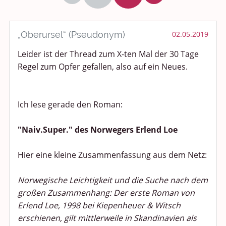
Politik und Weltgeschehen
Smalltalk
„Oberursel“ (Pseudonym)
02.05.2019
Leider ist der Thread zum X-ten Mal der 30 Tage
Persönliches
Regel zum Opfer gefallen, also auf ein Neues.
Treffen und Stammtische
Ü100 Party - Fanecke
Ich lese gerade den Roman:
Gesundheit & Wellness
"Naiv.Super." des Norwegers Erlend Loe
Sport & Freizeit
Hier eine kleine Zusammenfassung aus dem Netz:
Shopping und Bekleidung
Norwegische Leichtigkeit und die Suche nach dem
großen Zusammenhang: Der erste Roman von
Urlaub und Reisen
Erlend Loe, 1998 bei Kiepenheuer & Witsch
erschienen, gilt mittlerweile in Skandinavien als
Medien & Showgeschäft